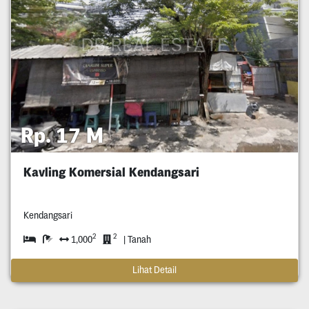
Rp. 17 M
Kavling Komersial Kendangsari
Kendangsari
2
2
1,000
| Tanah
Lihat Detail