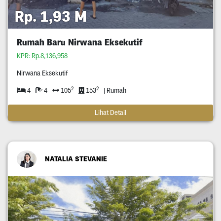
Rp. 1,93 M
Rumah Baru Nirwana Eksekutif
KPR: Rp.8,136,958
Nirwana Eksekutif
2
2
4
4
105
153
| Rumah
Lihat Detail
NATALIA STEVANIE