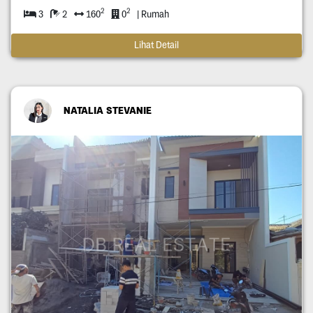
2
2
3
2
160
0
| Rumah
Lihat Detail
NATALIA STEVANIE