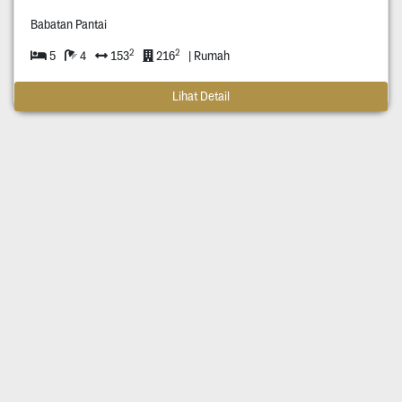
Babatan Pantai
2
2
5
4
153
216
| Rumah
Lihat Detail