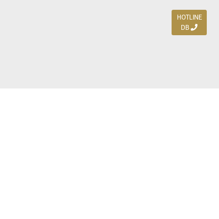
HOTLINE
DB
Jl. Dharmahusada Indah Timur 15 / Blok V 305,
Surabaya 60115
Ph. (031) 5954103
Ph. 085 111 3 9595 0