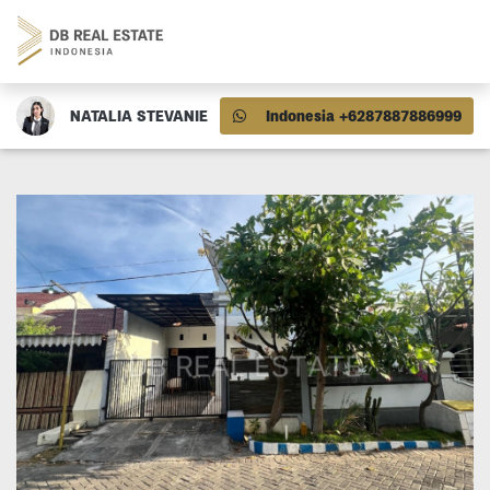
NATALIA STEVANIE
Indonesia +6287887886999