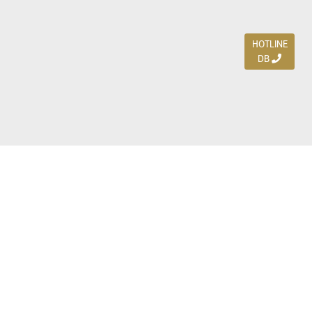
HOTLINE
DB
Jl. Dharmahusada Indah Timur 15 / Blok V 305,
Surabaya 60115
Ph. (031) 5954103
Ph. 085 111 3 9595 0