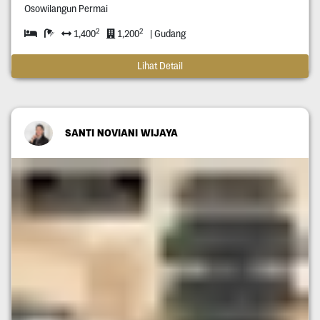
Osowilangun Permai
2
2
1,400
1,200
| Gudang
Lihat Detail
SANTI NOVIANI WIJAYA