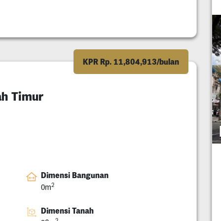
KPR Rp. 11,804,913/bulan
ah Timur
Dimensi Bangunan
2
0m
Dimensi Tanah
2