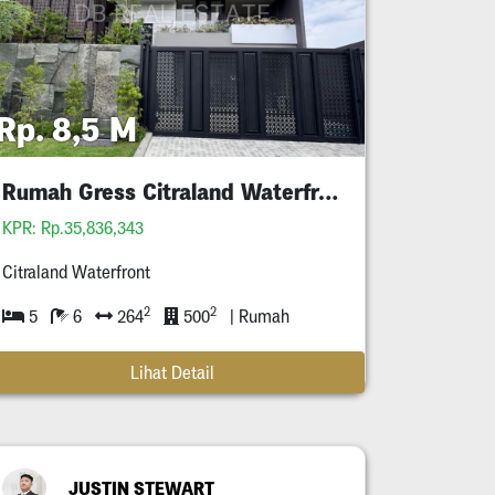
Rp. 8,5 M
Rumah Gress Citraland Waterfront
KPR: Rp.35,836,343
Citraland Waterfront
2
2
5
6
264
500
| Rumah
Lihat Detail
JUSTIN STEWART