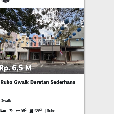
Rp. 6,5 M
Ruko Gwalk Deretan Sederhana
Gwalk
2
2
95
285
| Ruko