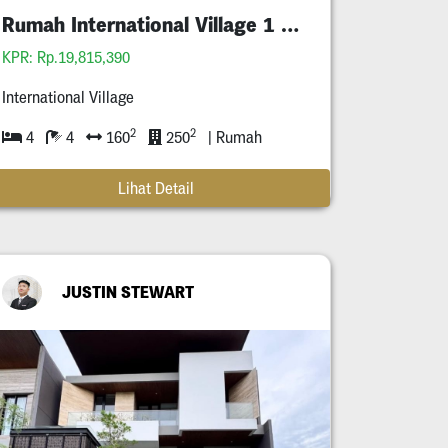
Rumah International Village 1 Gress
KPR: Rp.19,815,390
International Village
2
2
4
4
160
250
| Rumah
Lihat Detail
JUSTIN STEWART