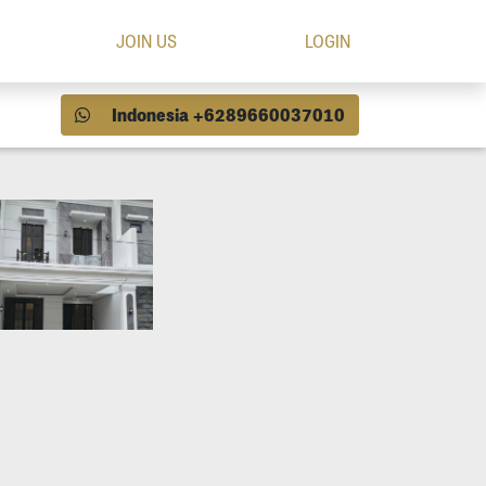
JOIN US
LOGIN
Indonesia +6289660037010