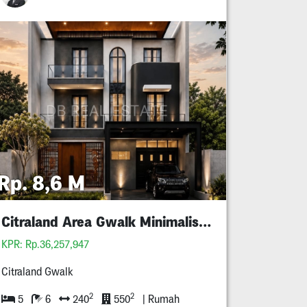
Rp. 8,6 M
Citraland Area Gwalk Minimalis 3 Lantai
KPR: Rp.36,257,947
Citraland Gwalk
2
2
5
6
240
550
| Rumah