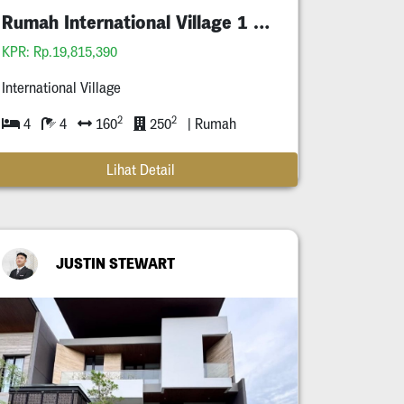
Rumah International Village 1 Gress
KPR: Rp.19,815,390
International Village
2
2
4
4
160
250
| Rumah
Lihat Detail
JUSTIN STEWART