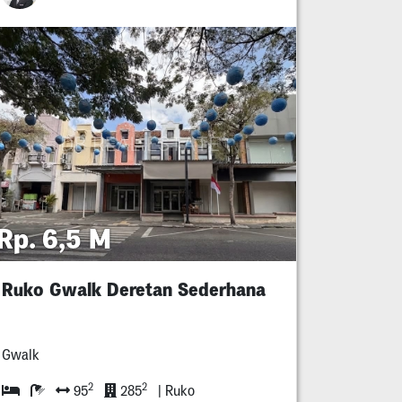
Rp. 6,5 M
Ruko Gwalk Deretan Sederhana
Gwalk
2
2
95
285
| Ruko