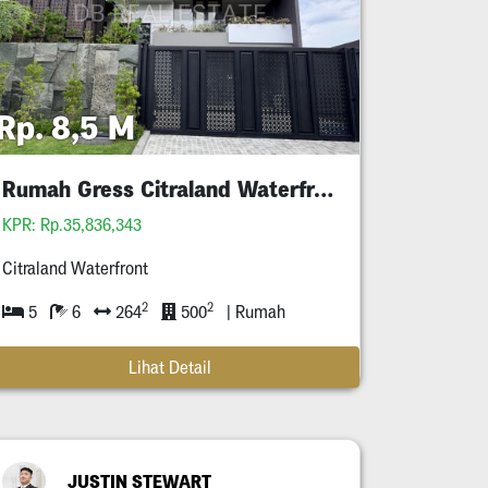
Rp. 8,5 M
Rumah Gress Citraland Waterfront
KPR: Rp.35,836,343
Citraland Waterfront
2
2
5
6
264
500
| Rumah
Lihat Detail
JUSTIN STEWART