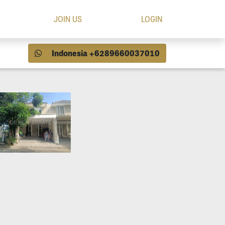
JOIN US
LOGIN
Indonesia +6289660037010