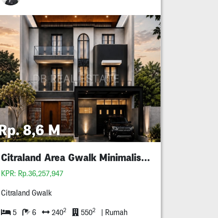
Rp. 8,6 M
Citraland Area Gwalk Minimalis 3 Lantai
KPR: Rp.36,257,947
Citraland Gwalk
2
2
5
6
240
550
| Rumah