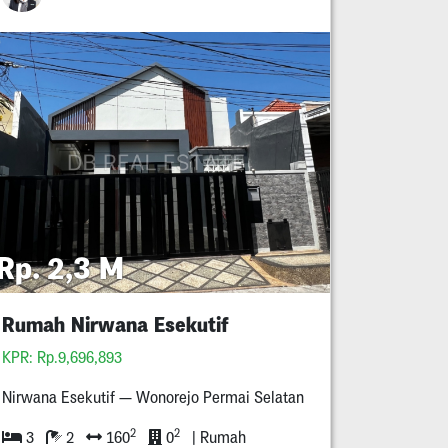
Rp. 2,3 M
Rumah Nirwana Esekutif
KPR: Rp.9,696,893
Nirwana Esekutif — Wonorejo Permai Selatan
2
2
3
2
160
0
| Rumah