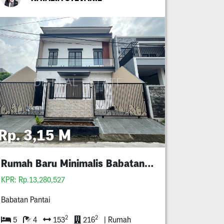
Rp. 3,15 M
Rumah Baru Minimalis Babatan Pantai
KPR: Rp.13,280,527
Babatan Pantai
2
2
5
4
153
216
| Rumah