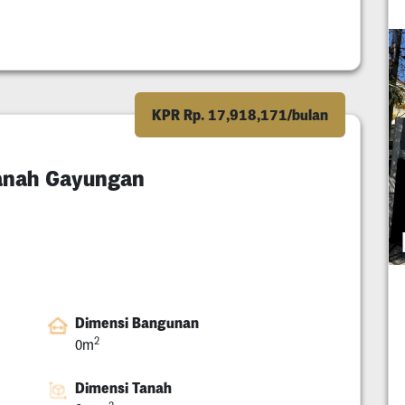
KPR Rp. 17,918,171/bulan
anah Gayungan
Dimensi Bangunan
2
0m
Dimensi Tanah