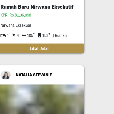
Rumah Baru Nirwana Eksekutif
KPR: Rp.8,136,958
Nirwana Eksekutif
2
2
4
4
105
153
| Rumah
Lihat Detail
NATALIA STEVANIE