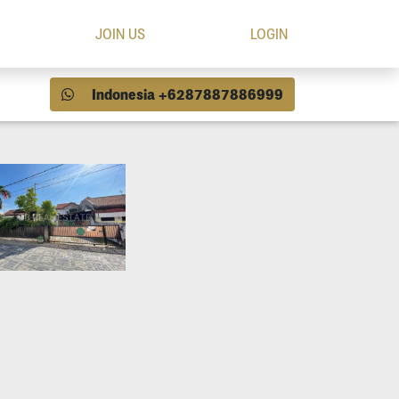
JOIN US
LOGIN
Indonesia +6287887886999