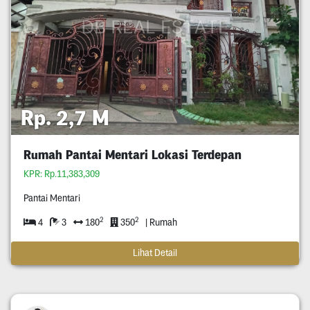
Rp. 2,7 M
Rumah Pantai Mentari Lokasi Terdepan
KPR: Rp.11,383,309
Pantai Mentari
2
2
4
3
180
350
| Rumah
Lihat Detail