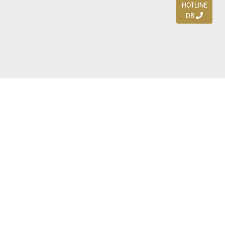
HOTLINE
DB
Jl. Dharmahusada Indah Timur 15 / Blok V 305,
Surabaya 60115
Ph. (031) 5954103
Ph. 085 111 3 9595 0
Royal Residence BS 07 / 23-25, Surabaya 60222