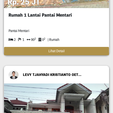
Rp. 25 JT
Rumah 1 Lantai Pantai Mentari
Pantai Mentari
2
2
2
1
90
0
| Rumah
Lihat Detail
LEVY TJAHYADI KRISTIANTO OETOMO