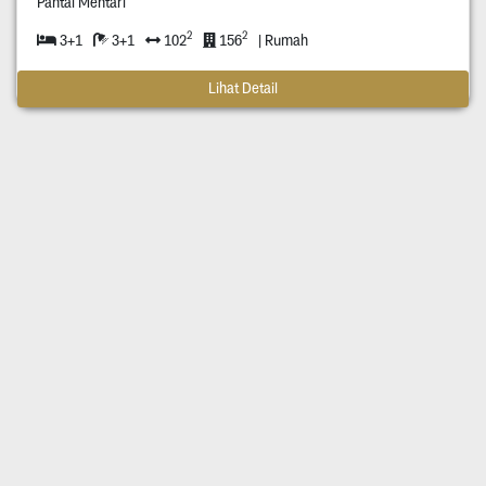
Pantai Mentari
2
2
3+1
3+1
102
156
| Rumah
Lihat Detail