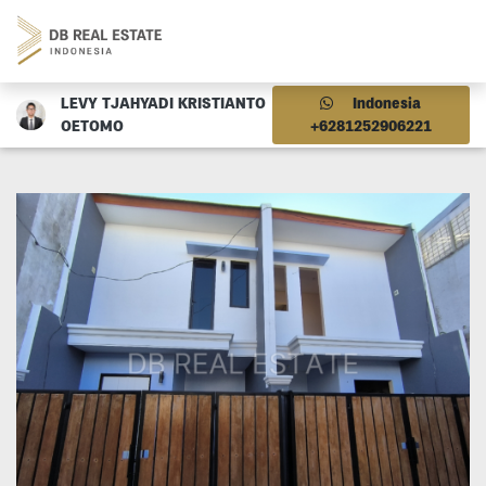
LEVY TJAHYADI KRISTIANTO
Indonesia
OETOMO
+6281252906221