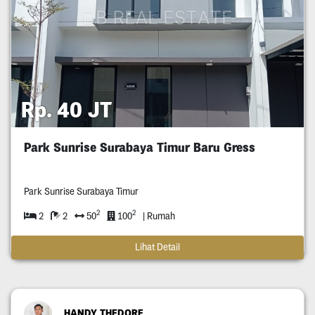
Rp. 40 JT
Park Sunrise Surabaya Timur Baru Gress
Park Sunrise Surabaya Timur
2
2
2
2
50
100
| Rumah
Lihat Detail
HANDY THEDORE