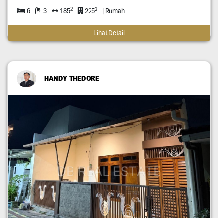
2
2
6
3
185
225
| Rumah
Lihat Detail
HANDY THEDORE