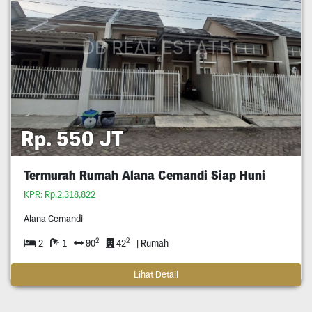
Rp. 550 JT
Termurah Rumah Alana Cemandi Siap Huni
KPR: Rp.2,318,822
Alana Cemandi
2
2
2
1
90
42
| Rumah
Lihat Detail