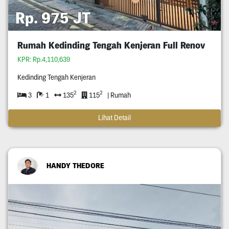
Rp. 975 JT
Rumah Kedinding Tengah Kenjeran Full Renov
KPR: Rp.4,110,639
Kedinding Tengah Kenjeran
2
2
3
1
135
115
| Rumah
Lihat Detail
HANDY THEDORE