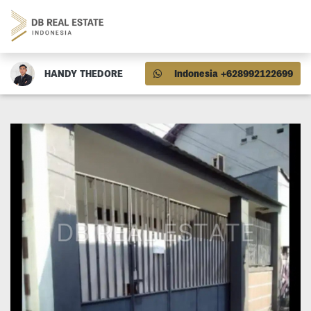
HANDY THEDORE
Indonesia +628992122699