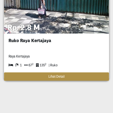
Rp. 2,8 M
Ruko Raya Kertajaya
Raya Kertajaya
2
2
1
67
135
| Ruko
Lihat Detail