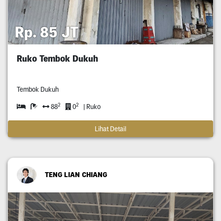
Rp. 85 JT
Ruko Tembok Dukuh
Tembok Dukuh
2
2
88
0
| Ruko
Lihat Detail
TENG LIAN CHIANG