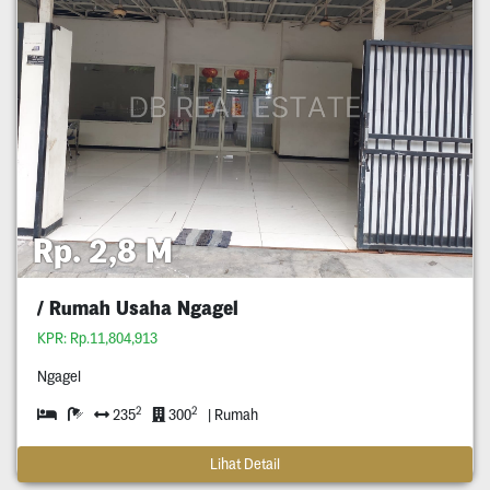
Rp. 2,8 M
/ Rumah Usaha Ngagel
KPR: Rp.11,804,913
Ngagel
2
2
235
300
| Rumah
Lihat Detail