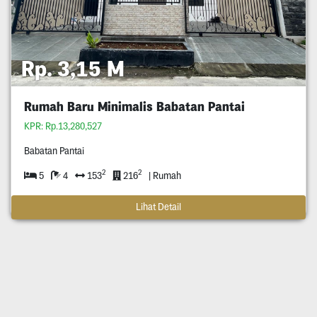
Rp. 3,15 M
Rumah Baru Minimalis Babatan Pantai
KPR: Rp.13,280,527
Babatan Pantai
2
2
5
4
153
216
| Rumah
Lihat Detail