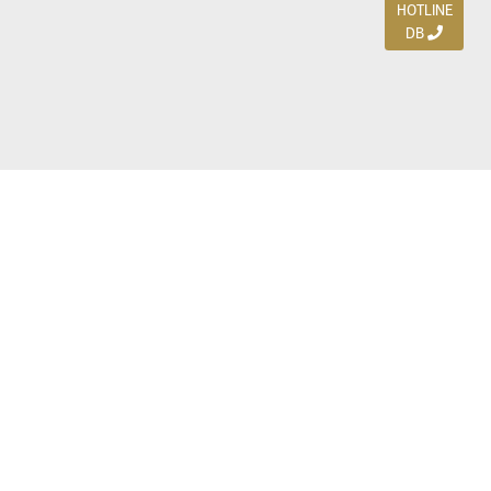
HOTLINE
DB
Jl. Dharmahusada Indah Timur 15 / Blok V 305,
Surabaya 60115
Ph. (031) 5954103
Ph. 085 111 3 9595 0
Royal Residence BS 07 / 23-25, Surabaya 60222