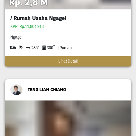
Rp. 2,8 M
/ Rumah Usaha Ngagel
KPR: Rp.11,804,913
Ngagel
2
2
235
300
| Rumah
Lihat Detail
TENG LIAN CHIANG