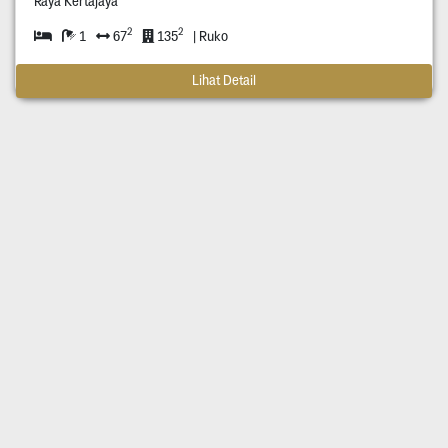
Raya Kertajaya
2
2
1
67
135
| Ruko
Lihat Detail