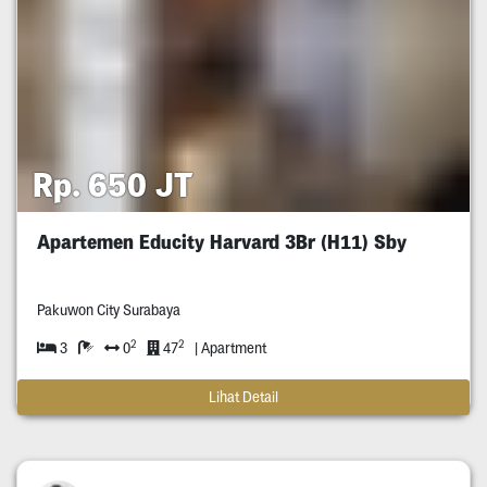
Rp. 650 JT
Apartemen Educity Harvard 3Br (H11) Sby
Pakuwon City Surabaya
2
2
3
0
47
| Apartment
Lihat Detail