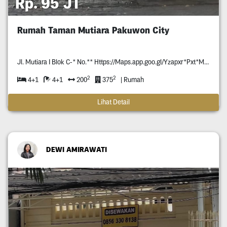
Rp. 95 JT
Rumah Taman Mutiara Pakuwon City
Jl. Mutiara I Blok C-* No.** Https://Maps.app.goo.gl/Yzapxr*Pxt*Mmpja*
2
2
4+1
4+1
200
375
| Rumah
Lihat Detail
DEWI AMIRAWATI