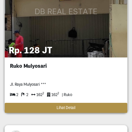
Rp. 128 JT
Ruko Mulyosari
Jl. Raya Mulyosari ***
2
2
2
2
162
162
| Ruko
Lihat Detail