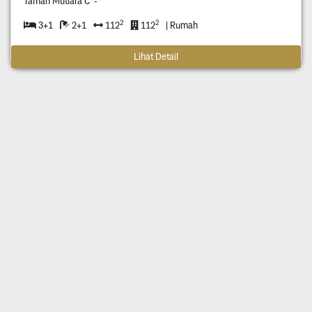
Taman Mutiara C*-***
2
2
3+1
2+1
112
112
| Rumah
Lihat Detail