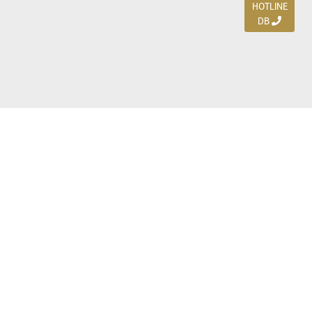
HOTLINE
DB
Jl. Dharmahusada Indah Timur 15 / Blok V 305,
Surabaya 60115
Ph. (031) 5954103
Ph. 085 111 3 9595 0
Royal Residence BS 07 / 23-25, Surabaya 60222