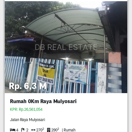
Rp. 6,3 M
Rumah 0Km Raya Mulyosari
KPR: Rp.26,561,054
Jalan Raya Mulyosari
2
2
4
2
270
290
| Rumah