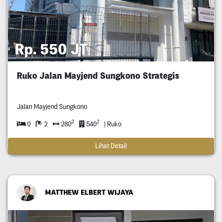
Rp. 550 JT
Ruko Jalan Mayjend Sungkono Strategis
Jalan Mayjend Sungkono
2
2
0
2
280
540
| Ruko
Lihat Detail
MATTHEW ELBERT WIJAYA