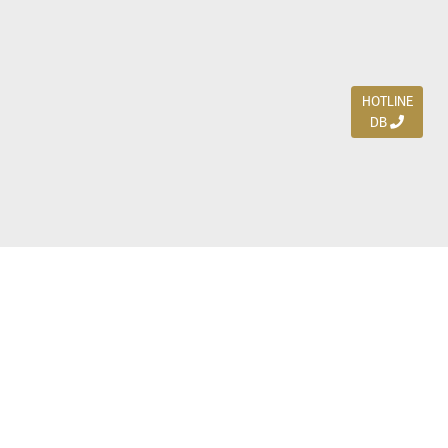
HOTLINE
DB
Jl. Dharmahusada Indah Timur 15 / Blok V 305,
Surabaya 60115