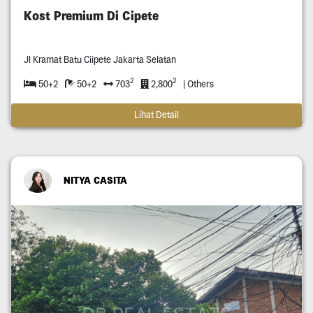
Kost Premium Di Cipete
Jl Kramat Batu Ciipete Jakarta Selatan
2
2
50+2
50+2
703
2,800
| Others
Lihat Detail
NITYA CASITA