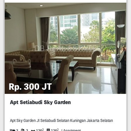
Rp. 300 JT
Apt Setiabudi Sky Garden
Apt Sky Garden Jl Setiabudi Selatan Kuningan Jakarta Selatan
2
2
3
3
136
136
| Apartment