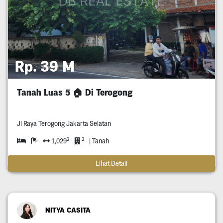
Rp. 39 M
Tanah Luas 5 🏠 Di Terogong
Jl Raya Terogong Jakarta Selatan
2
2
1,029
| Tanah
Lihat Detail
NITYA CASITA