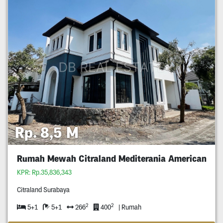
Rp. 8,5 M
Rumah Mewah Citraland Mediterania American
KPR: Rp.35,836,343
Citraland Surabaya
2
2
5+1
5+1
266
400
| Rumah