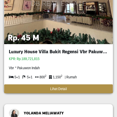
Rp. 45 M
Luxury House Villa Bukit Regensi Vbr Pakuwon Indah
KPR: Rp.189,721,815
Vbr * Pakuwon Indah
2
2
5+1
5+1
800
1,150
| Rumah
Lihat Detail
YOLANDA MELIAWATY