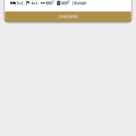
2
2
5+1
4+1
695
800
| Rumah
Lihat Detail