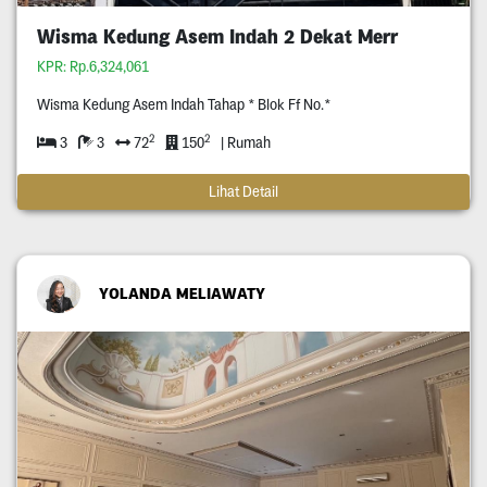
Wisma Kedung Asem Indah 2 Dekat Merr
KPR: Rp.6,324,061
Wisma Kedung Asem Indah Tahap * Blok Ff No.*
2
2
3
3
72
150
| Rumah
Lihat Detail
YOLANDA MELIAWATY