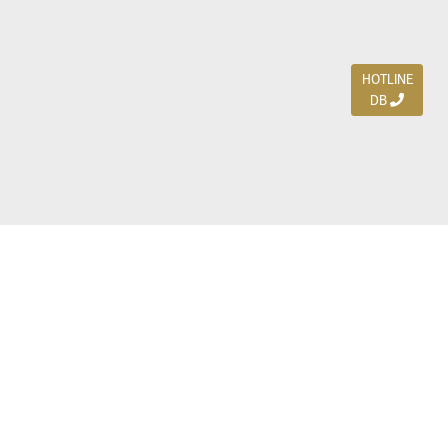
HOTLINE
DB
Jl. Dharmahusada Indah Timur 15 / Blok V 305,
Surabaya 60115
Ph. (031) 5954103