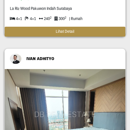
La Riz Wood Pakuwon Indah Surabaya
2
2
4+1
4+1
240
300
| Rumah
Lihat Detail
IVAN ADHITYO