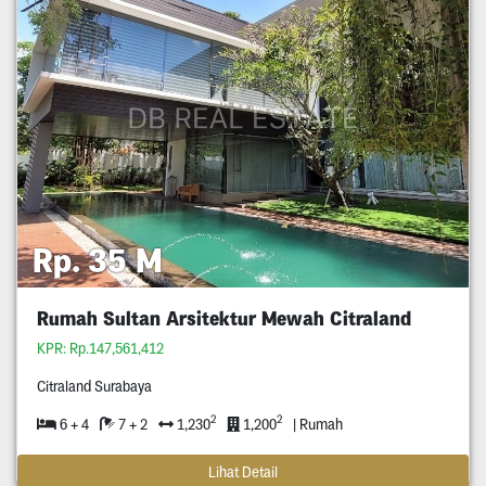
Rp. 35 M
Rumah Sultan Arsitektur Mewah Citraland
KPR: Rp.147,561,412
Citraland Surabaya
2
2
6 + 4
7 + 2
1,230
1,200
| Rumah
Lihat Detail