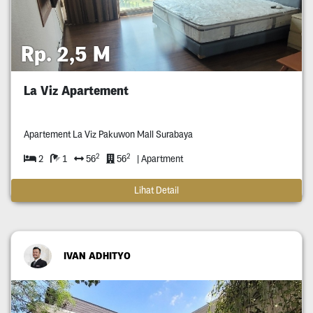
Rp. 2,5 M
La Viz Apartement
Apartement La Viz Pakuwon Mall Surabaya
2
2
2
1
56
56
| Apartment
Lihat Detail
IVAN ADHITYO