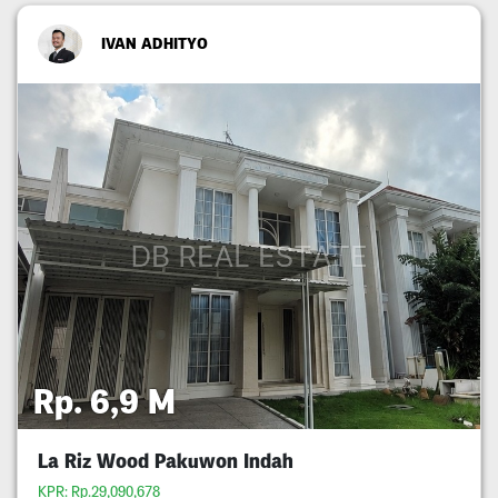
IVAN ADHITYO
Rp. 6,9 M
La Riz Wood Pakuwon Indah
KPR: Rp.29,090,678