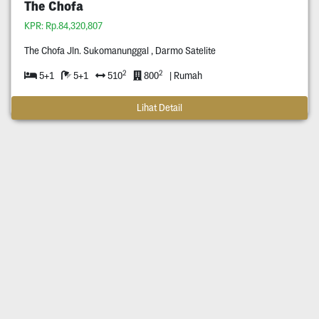
The Chofa
KPR: Rp.84,320,807
The Chofa Jln. Sukomanunggal , Darmo Satelite
2
2
5+1
5+1
510
800
| Rumah
Lihat Detail