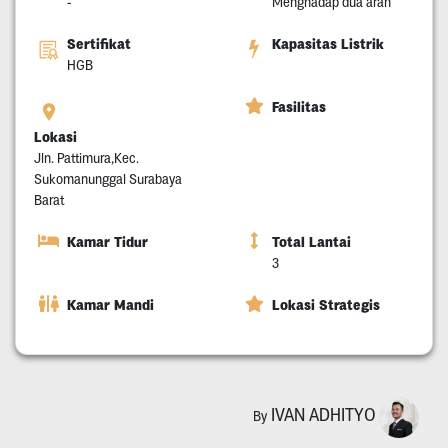
-
Menghadap dua arah
Sertifikat
Kapasitas Listrik
HGB
Fasilitas
Lokasi
Jln. Pattimura,Kec.
Sukomanunggal Surabaya
Barat
Kamar Tidur
Total Lantai
3
Kamar Mandi
Lokasi Strategis
IVAN ADHITYO
By