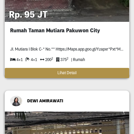
Rp. 95 JT
Rumah Taman Mutiara Pakuwon City
Jl. Mutiara I Blok C-* No.** Https://Maps.app.goo.gl/Yzapxr*Pxt*Mmpja*
2
2
4+1
4+1
200
375
| Rumah
Lihat Detail
DEWI AMIRAWATI