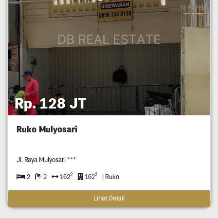
Rp. 128 JT
Ruko Mulyosari
Jl. Raya Mulyosari ***
2
2
2
2
162
162
| Ruko
Lihat Detail