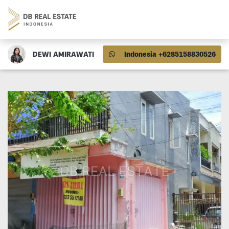
DEWI AMIRAWATI
Indonesia +6285158830526