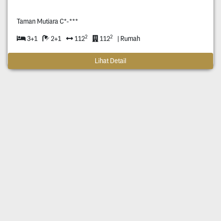
Taman Mutiara C*-***
2
2
3+1
2+1
112
112
| Rumah
Lihat Detail