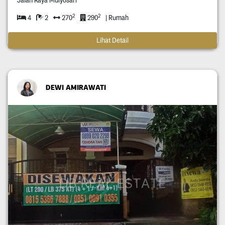
Jalan Raya Mulyosari
2
2
4
2
270
290
| Rumah
Lihat Detail
DEWI AMIRAWATI