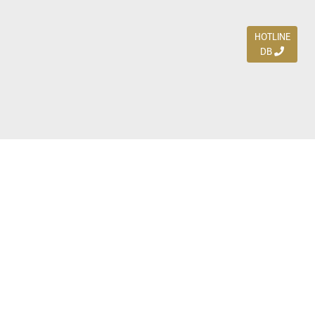
HOTLINE
DB
Jl. Dharmahusada Indah Timur 15 / Blok V 305,
Surabaya 60115
Ph. (031) 5954103
Ph. 085 111 3 9595 0