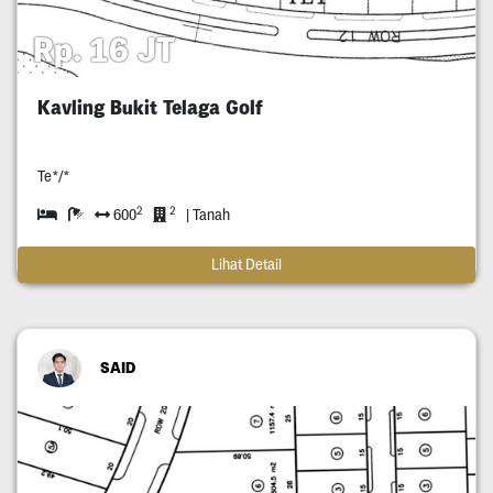
Rp. 16 JT
Kavling Bukit Telaga Golf
Te*/*
2
2
600
| Tanah
Lihat Detail
SAID