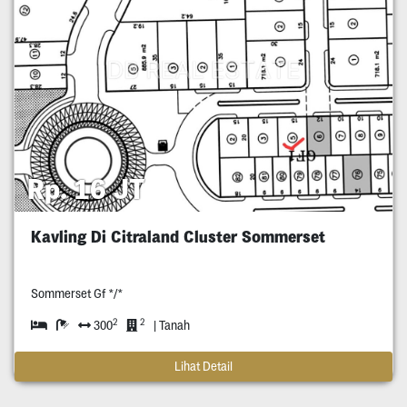
Rp. 16 JT
Kavling Di Citraland Cluster Sommerset
Sommerset Gf */*
2
2
300
| Tanah
Lihat Detail