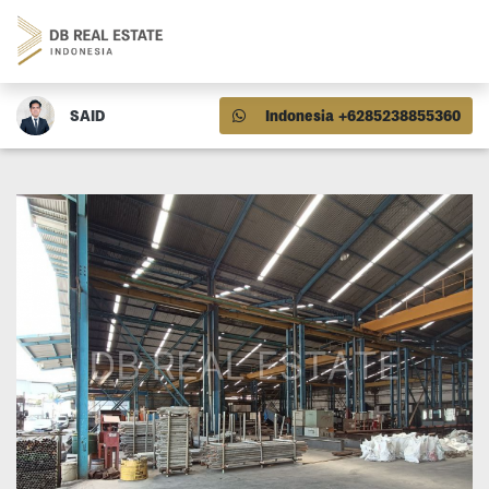
SAID
Indonesia +6285238855360