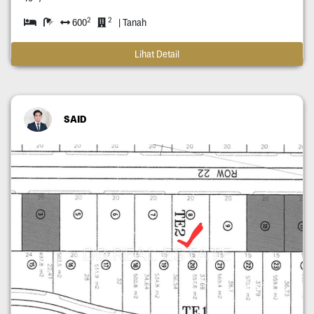
2
2
600
| Tanah
Lihat Detail
SAID