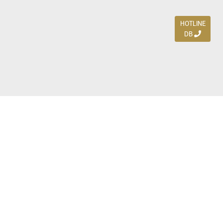
HOTLINE
DB
Jl. Dharmahusada Indah Timur 15 / Blok V 305,
Surabaya 60115
Ph. (031) 5954103
Ph. 085 111 3 9595 0