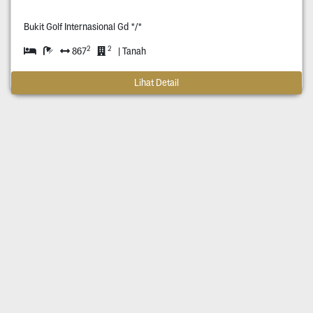
Bukit Golf Internasional Gd */*
2
2
867
| Tanah
Lihat Detail