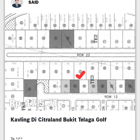
SAID
Rp. 17,5 JT
Kavling Di Citraland Bukit Telaga Golf
Te */**