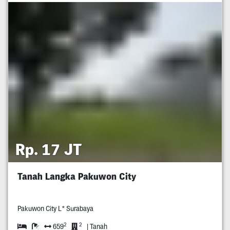
Rp. 17 JT
Tanah Langka Pakuwon City
Pakuwon City L* Surabaya
2
2
659
| Tanah