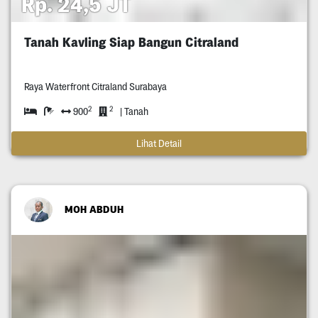
Rp. 24,5 JT
Tanah Kavling Siap Bangun Citraland
Raya Waterfront Citraland Surabaya
2
2
900
| Tanah
Lihat Detail
MOH ABDUH