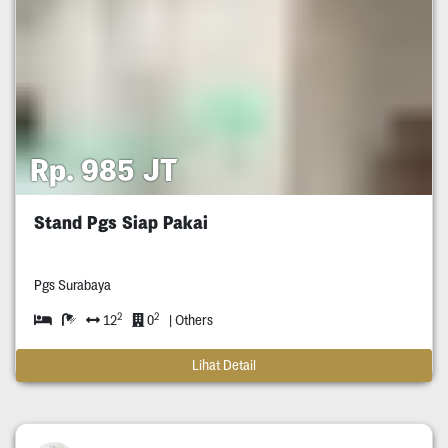
Rp. 985 JT
Stand Pgs Siap Pakai
Pgs Surabaya
2
2
12
0
| Others
Lihat Detail