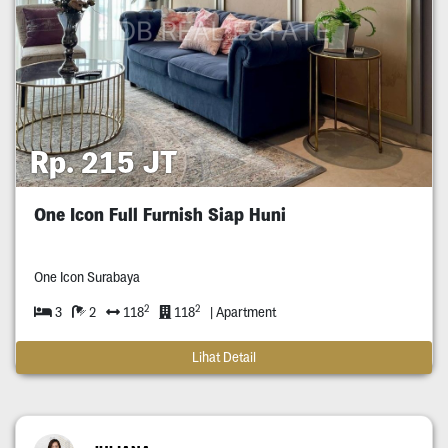
Rp. 215 JT
One Icon Full Furnish Siap Huni
One Icon Surabaya
2
2
3
2
118
118
| Apartment
Lihat Detail