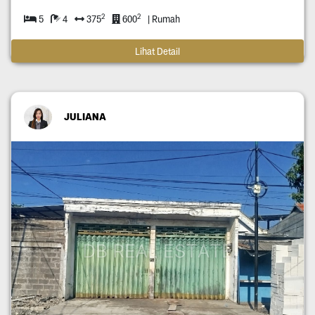
2
2
5
4
375
600
| Rumah
Lihat Detail
JULIANA