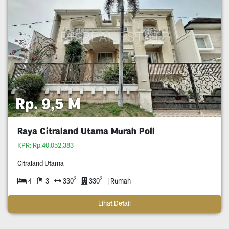
Rp. 9,5 M
Raya Citraland Utama Murah Poll
KPR: Rp.40,052,383
Citraland Utama
2
2
4
3
330
330
| Rumah
Lihat Detail