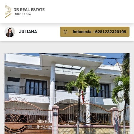
JULIANA
Indonesia +6281232320199