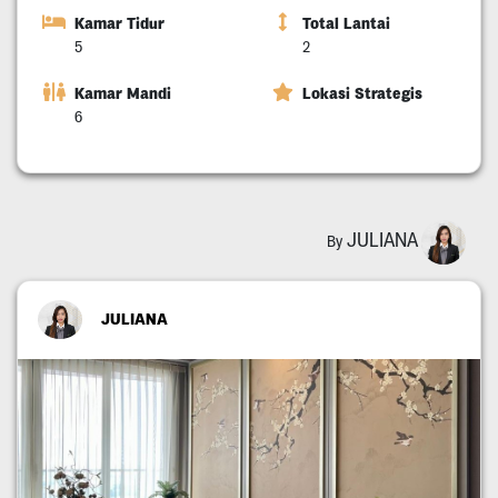
Kamar Tidur
Total Lantai
5
2
Kamar Mandi
Lokasi Strategis
6
JULIANA
By
JULIANA