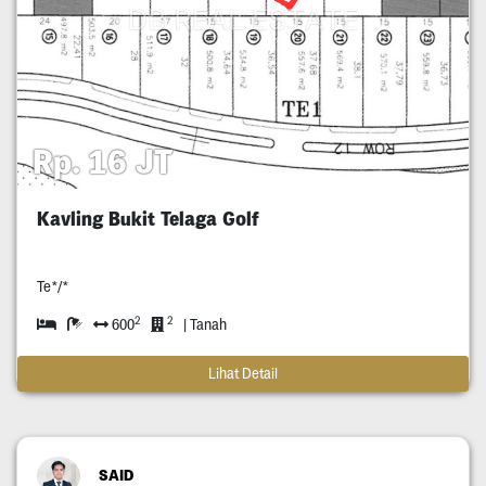
Rp. 16 JT
Kavling Bukit Telaga Golf
Te*/*
2
2
600
| Tanah
Lihat Detail
SAID