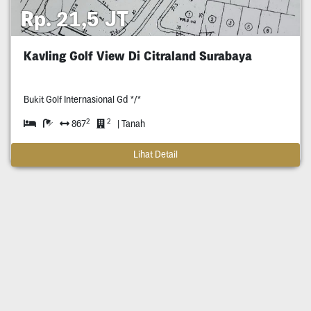
Rp. 21,5 JT
Kavling Golf View Di Citraland Surabaya
Bukit Golf Internasional Gd */*
2
2
867
| Tanah
Lihat Detail