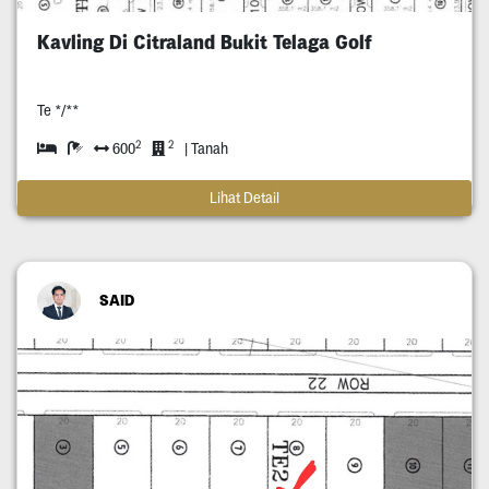
Kavling Di Citraland Bukit Telaga Golf
Te */**
2
2
600
| Tanah
Lihat Detail
SAID