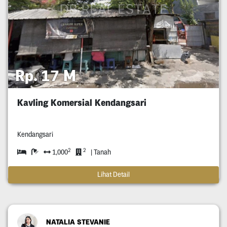
Rp. 17 M
Kavling Komersial Kendangsari
Kendangsari
2
2
1,000
| Tanah
Lihat Detail
NATALIA STEVANIE