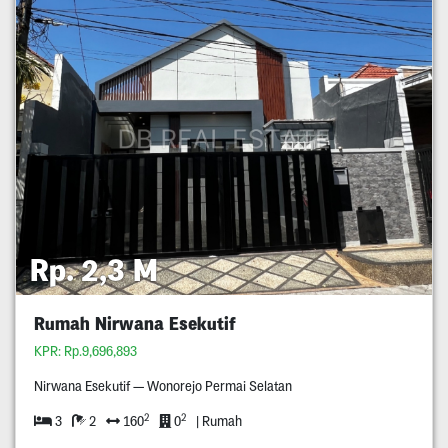
Rp. 2,3 M
Rumah Nirwana Esekutif
KPR: Rp.9,696,893
Nirwana Esekutif — Wonorejo Permai Selatan
2
2
3
2
160
0
| Rumah