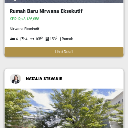
Rumah Baru Nirwana Eksekutif
KPR: Rp.8,136,958
Nirwana Eksekutif
2
2
4
4
105
153
| Rumah
Lihat Detail
NATALIA STEVANIE