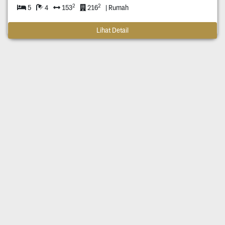
2
2
5
4
153
216
| Rumah
Lihat Detail