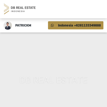
PATRICKM
Indonesia +6281133349888