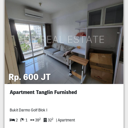
Rp. 600 JT
Apartment Tanglin Furnished
Bukit Darmo Golf Blok I
2
2
2
1
39
32
| Apartment