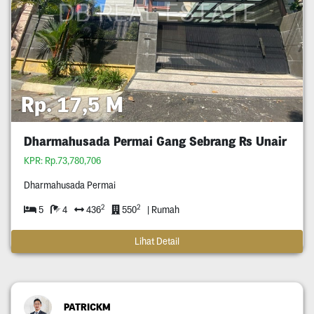
Rp. 17,5 M
Dharmahusada Permai Gang Sebrang Rs Unair
KPR: Rp.73,780,706
Dharmahusada Permai
2
2
5
4
436
550
| Rumah
Lihat Detail
PATRICKM