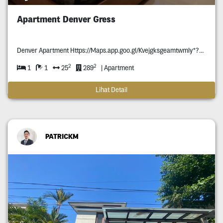
Apartment Denver Gress
Denver Apartment Https://Maps.app.goo.gl/Kvejgksgeamtwmly*?G_St=Ic
2
2
1
1
25
289
| Apartment
Lihat Detail
PATRICKM