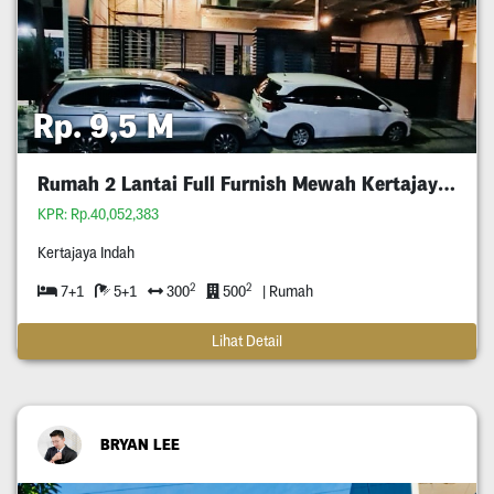
Rp. 9,5 M
Rumah 2 Lantai Full Furnish Mewah Kertajaya Indah
KPR: Rp.40,052,383
Kertajaya Indah
2
2
7+1
5+1
300
500
| Rumah
Lihat Detail
BRYAN LEE