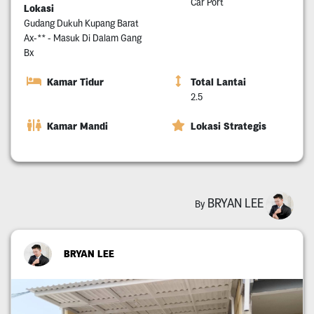
Car Port
Lokasi
Gudang Dukuh Kupang Barat
Ax-** - Masuk Di Dalam Gang
Bx
Kamar Tidur
Total Lantai
2.5
Kamar Mandi
Lokasi Strategis
BRYAN LEE
By
BRYAN LEE