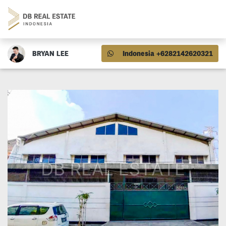
BRYAN LEE
Indonesia +6282142620321