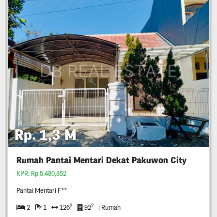
Rp. 1,3 M
Rumah Pantai Mentari Dekat Pakuwon City
KPR: Rp.5,480,852
Pantai Mentari F**
2
2
2
1
126
92
| Rumah