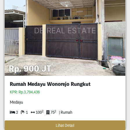
Rp. 900 JT
Rumah Medayu Wonorejo Rungkut
KPR: Rp.3,794,436
Medayu
2
2
2
1
100
75
| Rumah
Lihat Detail