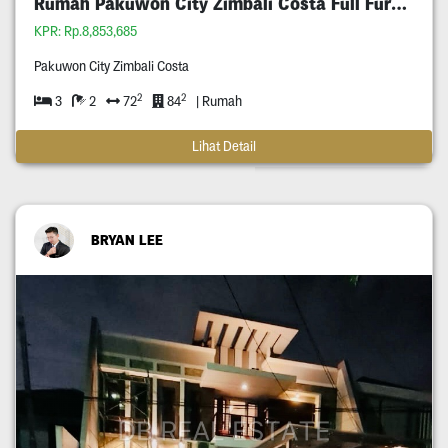
Rumah Pakuwon City Zimbali Costa Full Furnished
KPR: Rp.8,853,685
Pakuwon City Zimbali Costa
2
2
3
2
72
84
| Rumah
Lihat Detail
BRYAN LEE