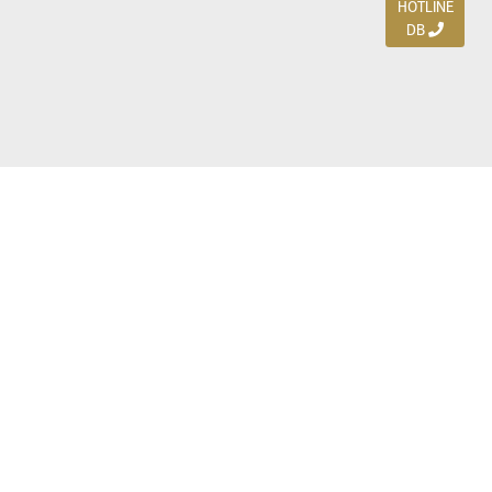
HOTLINE
DB
Jl. Dharmahusada Indah Timur 15 / Blok V 305,
Surabaya 60115
Ph. (031) 5954103
Ph. 085 111 3 9595 0
Royal Residence BS 07 / 23-25, Surabaya 60222