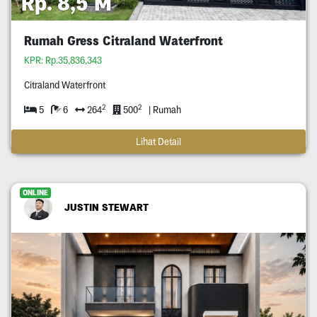
Rp. 8,5 M
Rumah Gress Citraland Waterfront
KPR: Rp.35,836,343
Citraland Waterfront
2
2
5
6
264
500
| Rumah
Lihat Detail
ONLINE
JUSTIN STEWART