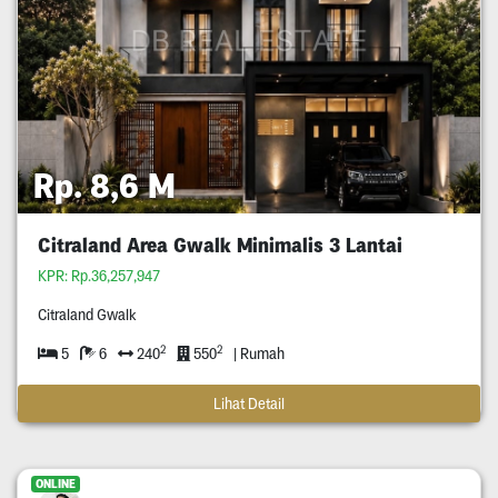
Rp. 8,6 M
Citraland Area Gwalk Minimalis 3 Lantai
KPR: Rp.36,257,947
Citraland Gwalk
2
2
5
6
240
550
| Rumah
Lihat Detail
ONLINE