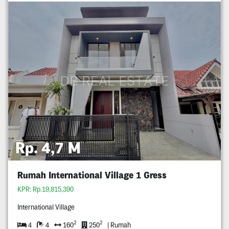
Rp. 4,7 M
Rumah International Village 1 Gress
KPR: Rp.19,815,390
International Village
2
2
4
4
160
250
| Rumah