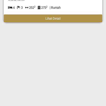
2
2
4
3
252
275
| Rumah
Lihat Detail