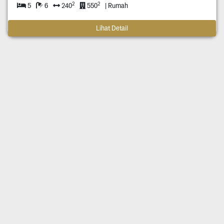
2
2
5
6
240
550
| Rumah
Lihat Detail