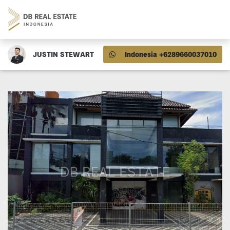
JUSTIN STEWART
Indonesia +6289660037010