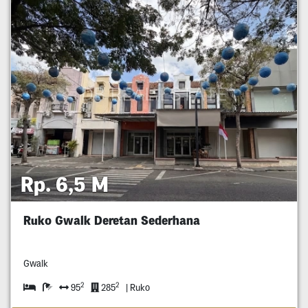
Rp. 6,5 M
Ruko Gwalk Deretan Sederhana
Gwalk
2
2
95
285
| Ruko