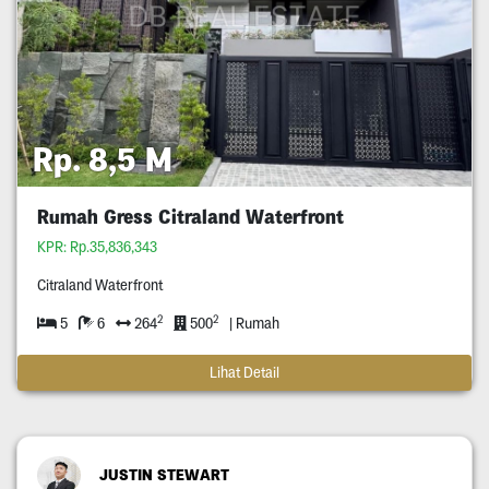
Rp. 8,5 M
Rumah Gress Citraland Waterfront
KPR: Rp.35,836,343
Citraland Waterfront
2
2
5
6
264
500
| Rumah
Lihat Detail
JUSTIN STEWART