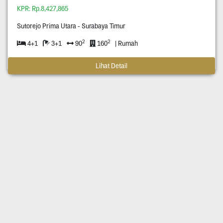
KPR: Rp.8,427,865
Sutorejo Prima Utara - Surabaya Timur
2
2
4+1
3+1
90
160
| Rumah
Lihat Detail