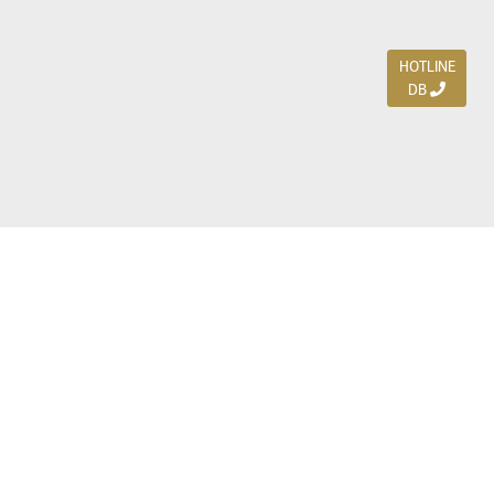
HOTLINE
DB
Jl. Dharmahusada Indah Timur 15 / Blok V 305,
Surabaya 60115
Ph. (031) 5954103
Ph. 085 111 3 9595 0