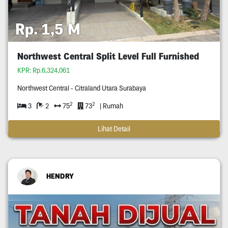
Rp. 1,5 M
Northwest Central Split Level Full Furnished
KPR: Rp.6,324,061
Northwest Central - Citraland Utara Surabaya
2
2
3
2
75
73
| Rumah
Lihat Detail
HENDRY