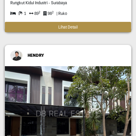
Rungkut Kidul Industri - Surabaya
2
2
1
89
98
| Ruko
Lihat Detail
HENDRY