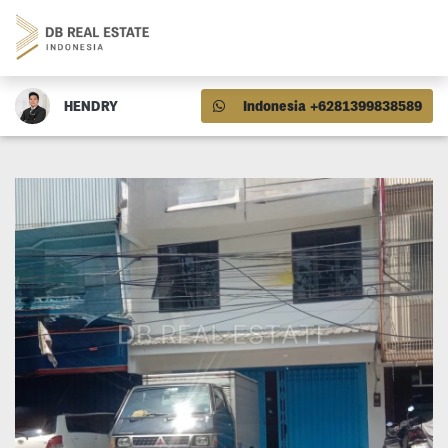
HENDRY
Indonesia +6281399838589