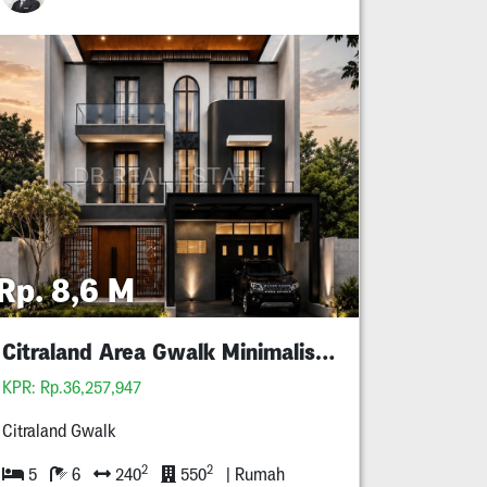
Rp. 8,6 M
Citraland Area Gwalk Minimalis 3 Lantai
KPR: Rp.36,257,947
Citraland Gwalk
2
2
5
6
240
550
| Rumah