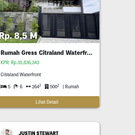
Rp. 8,5 M
Rumah Gress Citraland Waterfront
KPR: Rp.35,836,343
Citraland Waterfront
2
2
5
6
264
500
| Rumah
Lihat Detail
JUSTIN STEWART