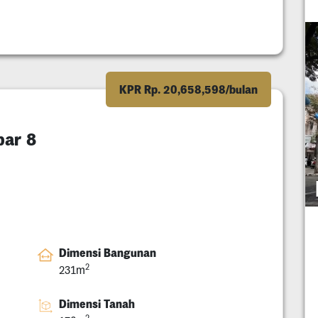
KPR Rp. 20,658,598/bulan
bar 8
Dimensi Bangunan
2
231m
Dimensi Tanah
2