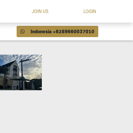
JOIN US
LOGIN
Indonesia +6289660037010