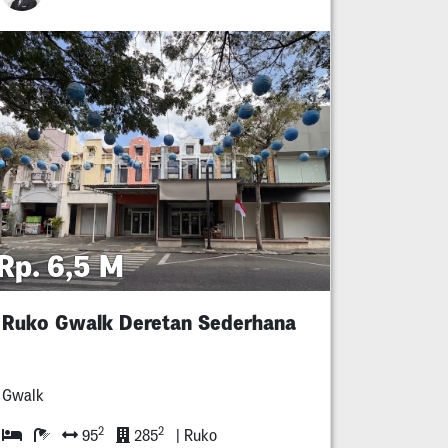
Rp. 6,5 M
Ruko Gwalk Deretan Sederhana
Gwalk
2
2
95
285
| Ruko