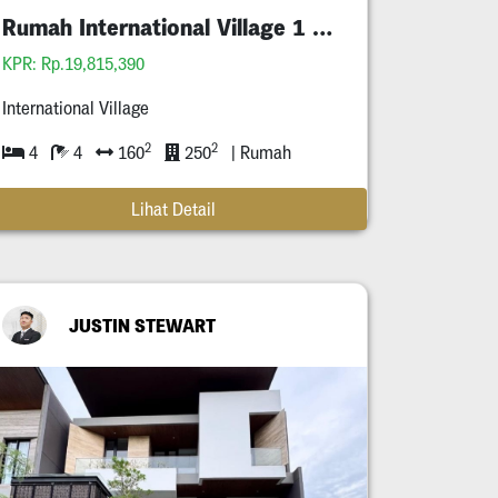
Rumah International Village 1 Gress
KPR: Rp.19,815,390
International Village
2
2
4
4
160
250
| Rumah
Lihat Detail
JUSTIN STEWART