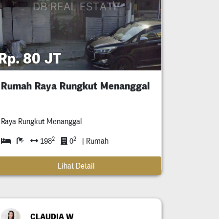
Rp. 80 JT
Rumah Raya Rungkut Menanggal
Raya Rungkut Menanggal
2
2
198
0
| Rumah
Lihat Detail
CLAUDIA W