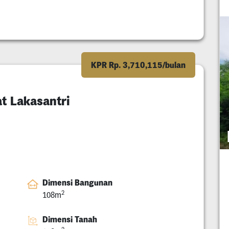
KPR Rp. 3,710,115/bulan
t Lakasantri
Dimensi Bangunan
2
108m
Dimensi Tanah