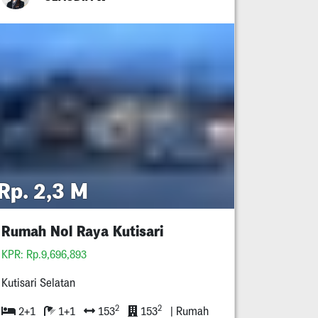
Rp. 2,3 M
Rumah Nol Raya Kutisari
KPR: Rp.9,696,893
Kutisari Selatan
2
2
2+1
1+1
153
153
| Rumah