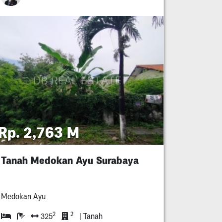
Rp. 2,763 M
Tanah Medokan Ayu Surabaya
Medokan Ayu
2
2
325
| Tanah