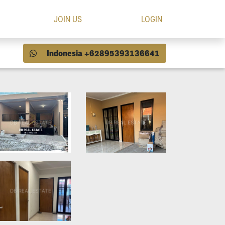
JOIN US
LOGIN
Indonesia +62895393136641