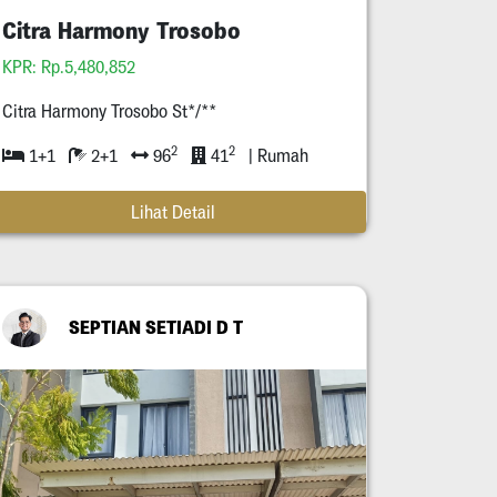
Citra Harmony Trosobo
KPR: Rp.5,480,852
Citra Harmony Trosobo St*/**
2
2
1+1
2+1
96
41
| Rumah
Lihat Detail
SEPTIAN SETIADI D T