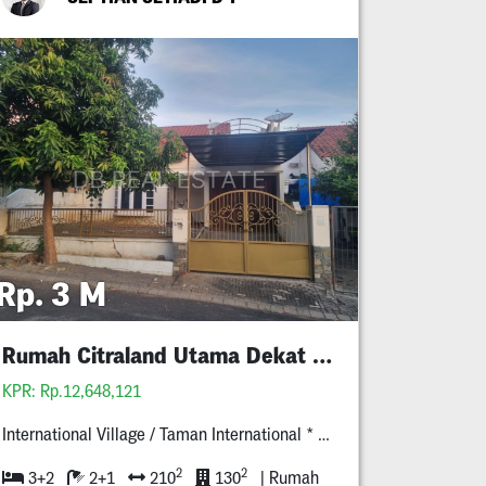
Rp. 3 M
Rumah Citraland Utama Dekat Gwalk
KPR: Rp.12,648,121
International Village / Taman International * B*/**
2
2
3+2
2+1
210
130
| Rumah