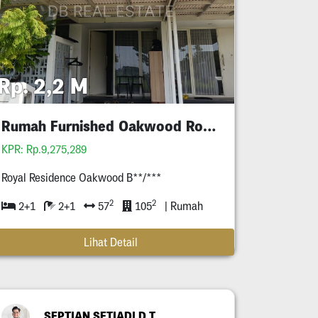
Rp. 2,2 M
Rumah Furnished Oakwood Royal Residence
KPR: Rp.9,275,289
Royal Residence Oakwood B**/***
2
2
2+1
2+1
57
105
| Rumah
Lihat Detail
SEPTIAN SETIADI D T