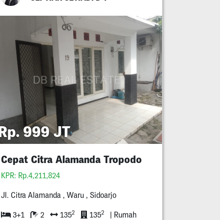
Rp. 999 JT
Cepat Citra Alamanda Tropodo
KPR: Rp.4,211,824
Jl. Citra Alamanda , Waru , Sidoarjo
2
2
3+1
2
135
135
| Rumah