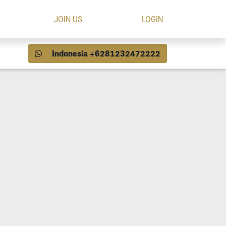
JOIN US
LOGIN
Indonesia +6281232472222