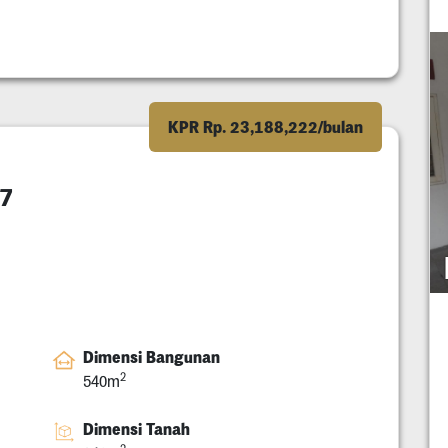
KPR Rp. 23,188,222/bulan
17
Dimensi Bangunan
2
540m
Dimensi Tanah