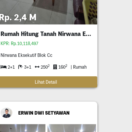
Rp. 2,4 M
Rumah Hitung Tanah Nirwana Eksekutif
KPR: Rp.10,118,497
Nirwana Eksekutif Blok Cc
2
2
2+1
3+1
250
160
| Rumah
Lihat Detail
ERWIN DWI SETYAWAN