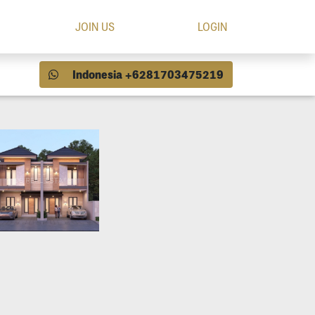
JOIN US
LOGIN
Indonesia +6281703475219