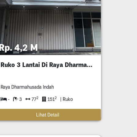
Rp. 4,2 M
Ruko 3 Lantai Di Raya Dharmahusada Indah
Raya Dharmahusada Indah
2
2
-
3
77
151
| Ruko
Lihat Detail