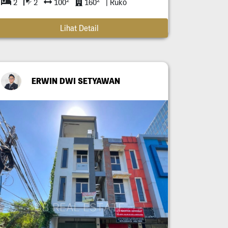
2
2
100
160
| Ruko
Lihat Detail
ERWIN DWI SETYAWAN