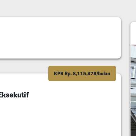
KPR Rp. 8,115,878/bulan
ksekutif