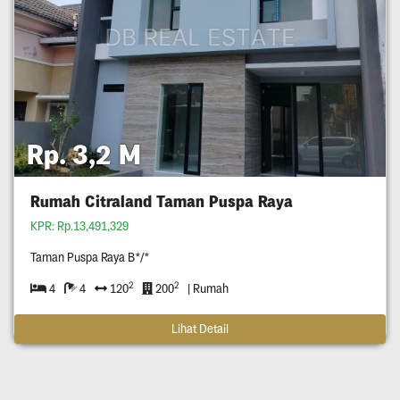
Rp. 3,2 M
Rumah Citraland Taman Puspa Raya
KPR: Rp.13,491,329
Taman Puspa Raya B*/*
2
2
4
4
120
200
| Rumah
Lihat Detail