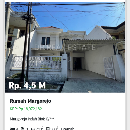
Rp. 4,5 M
Rumah Margorejo
KPR: Rp.18,972,182
Margorejo Indah Blok C/***
2
2
4
3
240
300
| Rumah