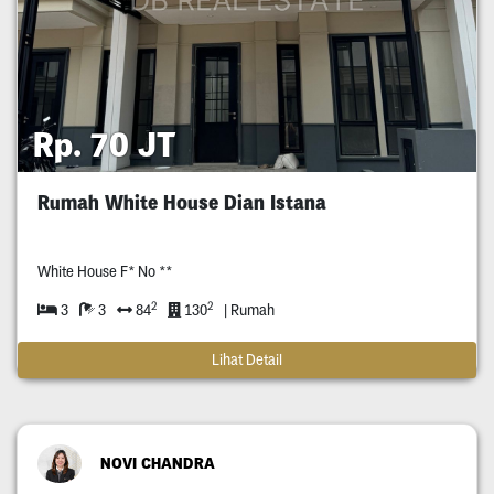
Rp. 70 JT
Rumah White House Dian Istana
White House F* No **
2
2
3
3
84
130
| Rumah
Lihat Detail
NOVI CHANDRA