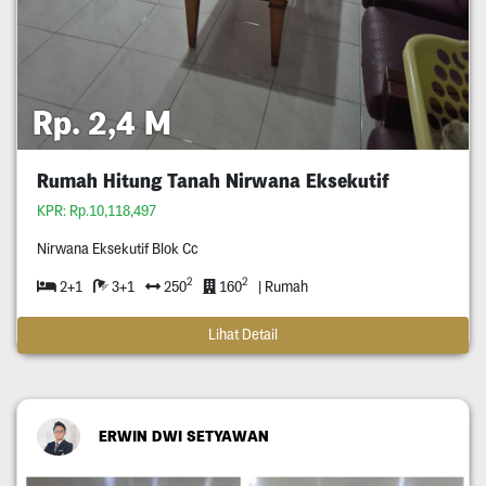
Rp. 2,4 M
Rumah Hitung Tanah Nirwana Eksekutif
KPR: Rp.10,118,497
Nirwana Eksekutif Blok Cc
2
2
2+1
3+1
250
160
| Rumah
Lihat Detail
ERWIN DWI SETYAWAN