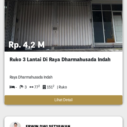
Rp. 4,2 M
Ruko 3 Lantai Di Raya Dharmahusada Indah
Raya Dharmahusada Indah
2
2
-
3
77
151
| Ruko
Lihat Detail
ERWIN DWI SETYAWAN