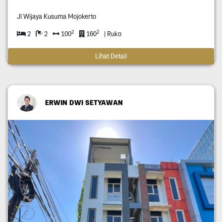
Jl Wijaya Kusuma Mojokerto
2
2
2
2
100
160
| Ruko
Lihat Detail
ERWIN DWI SETYAWAN