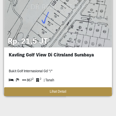
Rp. 21,5 JT
Kavling Golf View Di Citraland Surabaya
Bukit Golf Internasional Gd */*
2
2
867
| Tanah
Lihat Detail