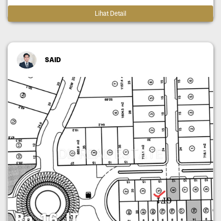
Lihat Detail
SAID
Rp. 16 JT