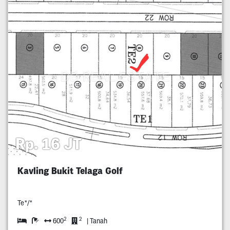
Rp. 16 JT
Kavling Bukit Telaga Golf
Te*/*
2
2
600
| Tanah