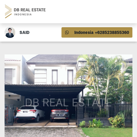
SAID
Indonesia +6285238855360