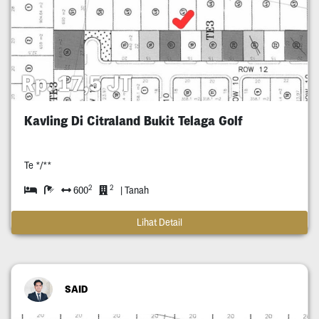
Rp. 17,5 JT
Kavling Di Citraland Bukit Telaga Golf
Te */**
2
2
600
| Tanah
Lihat Detail
SAID