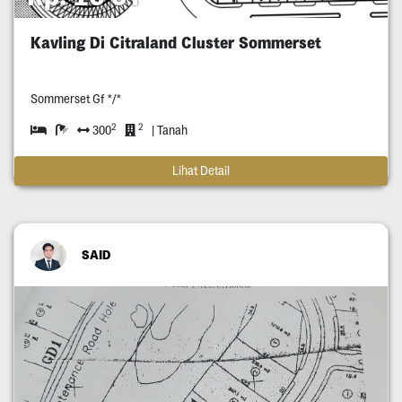
Kavling Di Citraland Cluster Sommerset
Sommerset Gf */*
2
2
300
| Tanah
Lihat Detail
SAID