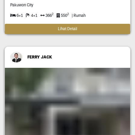
Pakuwon City
2
2
6+1
4+1
366
550
| Rumah
Lihat Detail
FERRY JACK