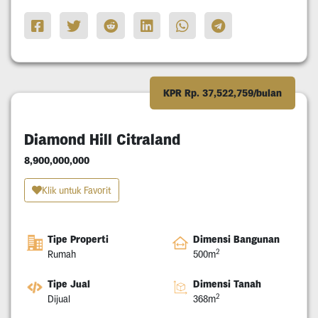
KPR Rp. 37,522,759/bulan
Diamond Hill Citraland
8,900,000,000
Klik untuk Favorit
Tipe Properti
Dimensi Bangunan
2
Rumah
500m
Tipe Jual
Dimensi Tanah
2
Dijual
368m