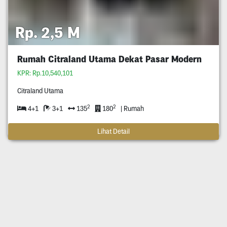
Rp. 2,5 M
Rumah Citraland Utama Dekat Pasar Modern
KPR: Rp.10,540,101
Citraland Utama
2
2
4+1
3+1
135
180
| Rumah
Lihat Detail