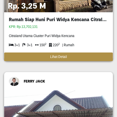
Rp. 3,25 M
Rumah Siap Huni Puri Widya Kencana Citraland
KPR: Rp.13,702,131
Citraland Utama Cluster Puri Widya Kencana
2
2
3+1
3+1
150
220
| Rumah
Lihat Detail
FERRY JACK