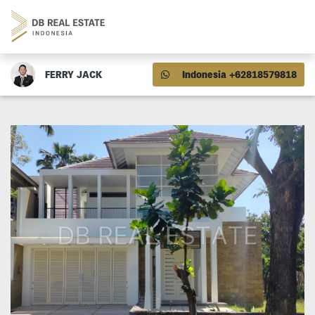
FERRY JACK
Indonesia +62818579818