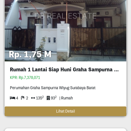
Rp. 1,75 M
Rumah 1 Lantai Siap Huni Graha Sampurna Wiyung
KPR: Rp.7,378,071
Perumahan Graha Sampurna Wiyug Surabaya Barat
2
2
4
2
135
93
| Rumah
Lihat Detail