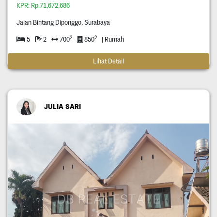
KPR: Rp.71,672,686
Jalan Bintang Diponggo, Surabaya
2
2
5
2
700
850
| Rumah
Lihat Detail
JULIA SARI