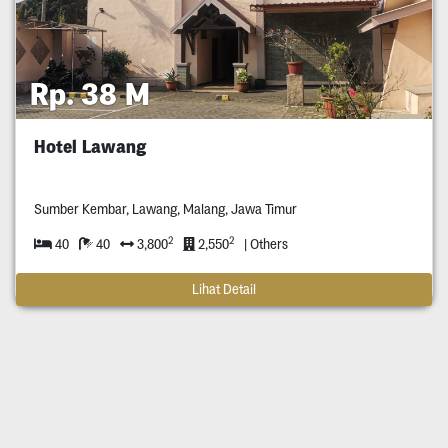
Rp. 38 M
Hotel Lawang
Sumber Kembar, Lawang, Malang, Jawa Timur
2
2
40
40
3,800
2,550
| Others
Lihat Detail