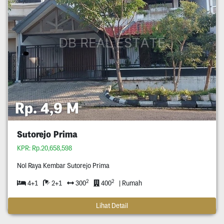
Rp. 4,9 M
Sutorejo Prima
KPR: Rp.20,658,598
Nol Raya Kembar Sutorejo Prima
2
2
4+1
2+1
300
400
| Rumah
Lihat Detail