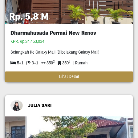
Rp. 5,8 M
Dharmahusada Permai New Renov
KPR: Rp.24,453,034
Selangkah Ke Galaxy Mall (Dibelakang Galaxy Mall)
2
2
5+1
3+1
350
350
| Rumah
Lihat Detail
JULIA SARI