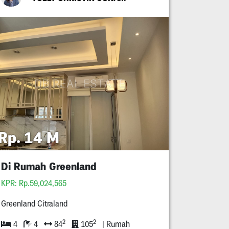
Rp. 14 M
Di Rumah Greenland
KPR: Rp.59,024,565
Greenland Citraland
2
2
4
4
84
105
| Rumah