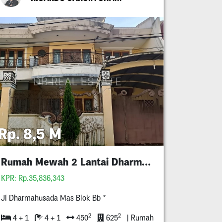
Rp. 8,5 M
Rumah Mewah 2 Lantai Dharmahusada Mas
KPR: Rp.35,836,343
Jl Dharmahusada Mas Blok Bb *
2
2
4 + 1
4 + 1
450
625
| Rumah