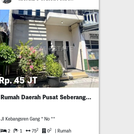
Rp. 45 JT
Rumah Daerah Pusat Seberang Tunjungan Plaza
Jl Kebangsren Gang * No **
2
2
2
1
75
0
| Rumah