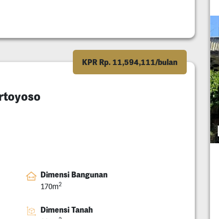
KPR Rp. 11,594,111/bulan
rtoyoso
Dimensi Bangunan
2
170m
Dimensi Tanah