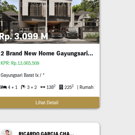
Rp. 3,099 M
2 Brand New Home Gayungsari Barat
KPR: Rp.13,065,509
Gayungsari Barat Ix / *
2
2
4 + 1
3 + 2
138
225
| Rumah
Lihat Detail
RICARDO GARCIA CHANDRA