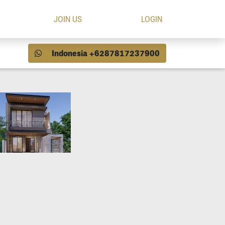
JOIN US
LOGIN
Indonesia +6287817237900