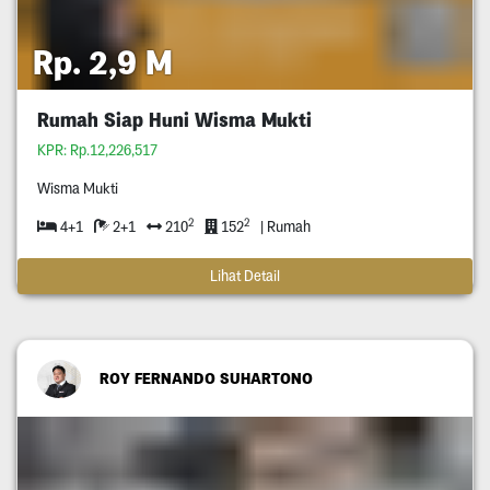
Rp. 2,9 M
Rumah Siap Huni Wisma Mukti
KPR: Rp.12,226,517
Wisma Mukti
2
2
4+1
2+1
210
152
| Rumah
Lihat Detail
ROY FERNANDO SUHARTONO