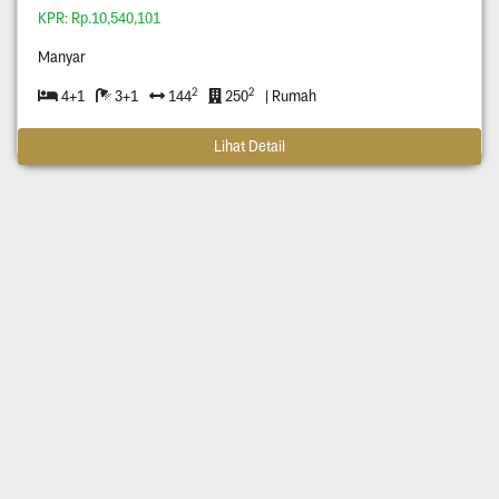
KPR: Rp.10,540,101
Manyar
2
2
4+1
3+1
144
250
| Rumah
Lihat Detail