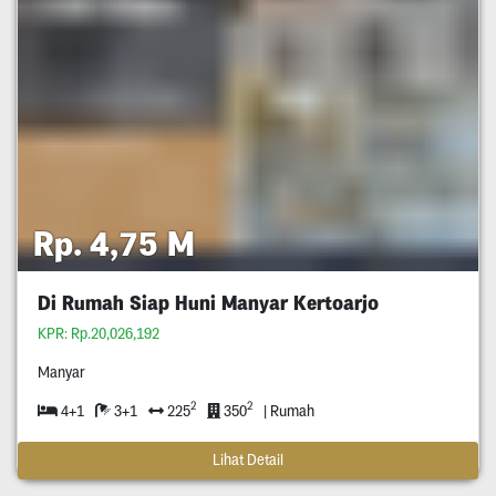
Rp. 4,75 M
Di Rumah Siap Huni Manyar Kertoarjo
KPR: Rp.20,026,192
Manyar
2
2
4+1
3+1
225
350
| Rumah
Lihat Detail