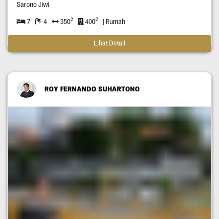
Sarono Jiwi
2
2
7
4
350
400
| Rumah
Lihat Detail
ROY FERNANDO SUHARTONO