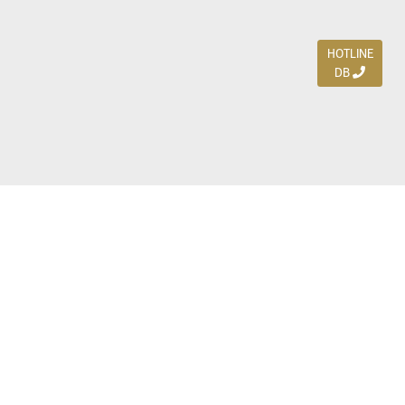
HOTLINE
DB
Jl. Dharmahusada Indah Timur 15 / Blok V 305,
Surabaya 60115
Ph. (031) 5954103
Ph. 085 111 3 9595 0