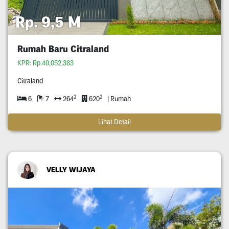
Rp. 9,5 M
Rumah Baru Citraland
KPR: Rp.40,052,383
Citraland
2
2
6
7
264
620
| Rumah
Lihat Detail
VELLY WIJAYA