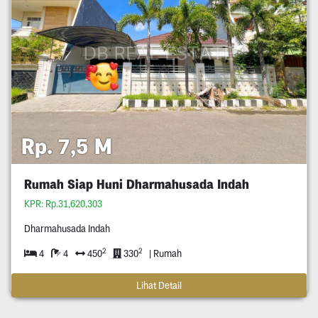
Rp. 7,5 M
Rumah Siap Huni Dharmahusada Indah
KPR: Rp.31,620,303
Dharmahusada Indah
2
2
4
4
450
330
| Rumah
Lihat Detail