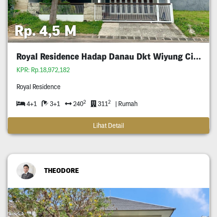
Rp. 4,5 M
Royal Residence Hadap Danau Dkt Wiyung Citraland
KPR: Rp.18,972,182
Royal Residence
2
2
4+1
3+1
240
311
| Rumah
Lihat Detail
THEODORE