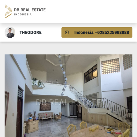
THEODORE
Indonesia +6285225968888