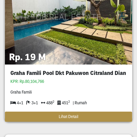
Rp. 19 M
Graha Famili Pool Dkt Pakuwon Citraland Dian
KPR: Rp.80,104,766
Graha Famili
2
2
4+1
3+1
488
451
| Rumah
Lihat Detail