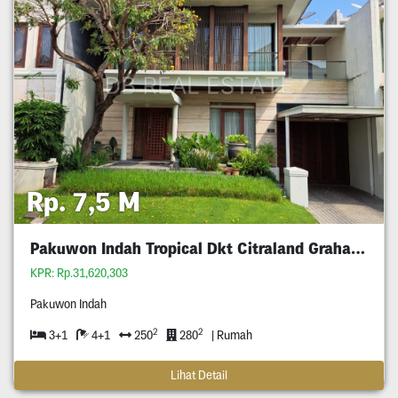
Rp. 7,5 M
Pakuwon Indah Tropical Dkt Citraland Graha Wiyung
KPR: Rp.31,620,303
Pakuwon Indah
2
2
3+1
4+1
250
280
| Rumah
Lihat Detail