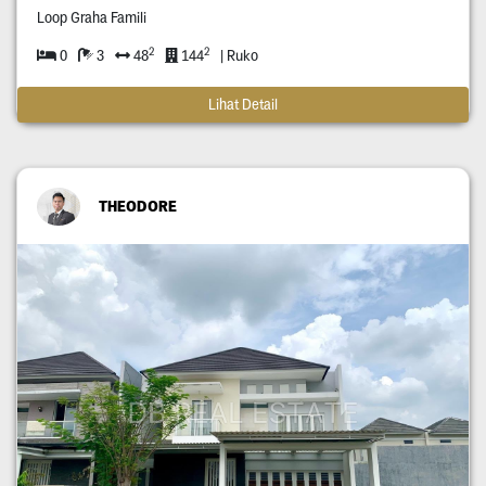
Loop Graha Famili
2
2
0
3
48
144
| Ruko
Lihat Detail
THEODORE