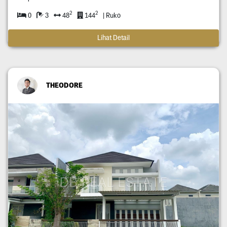
2
2
0
3
48
144
| Ruko
Lihat Detail
THEODORE