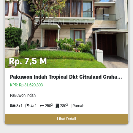
Rp. 7,5 M
Pakuwon Indah Tropical Dkt Citraland Graha Wiyung
KPR: Rp.31,620,303
Pakuwon Indah
2
2
3+1
4+1
250
280
| Rumah
Lihat Detail