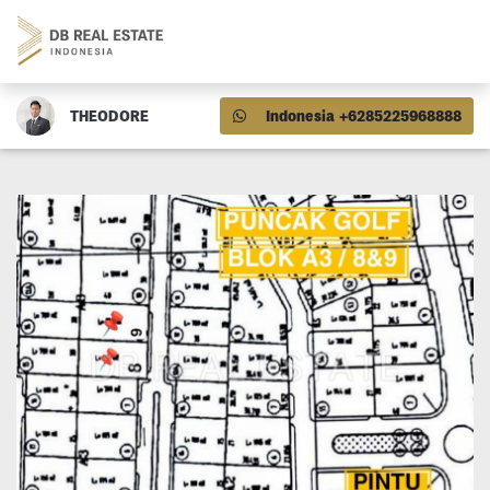
THEODORE
Indonesia +6285225968888