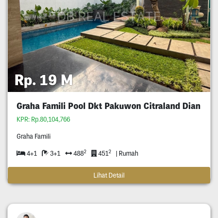
Rp. 19 M
Graha Famili Pool Dkt Pakuwon Citraland Dian
KPR: Rp.80,104,766
Graha Famili
2
2
4+1
3+1
488
451
| Rumah
Lihat Detail