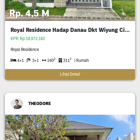
Rp. 4,5 M
Royal Residence Hadap Danau Dkt Wiyung Citraland
KPR: Rp.18,972,182
Royal Residence
2
2
4+1
3+1
240
311
| Rumah
Lihat Detail
THEODORE