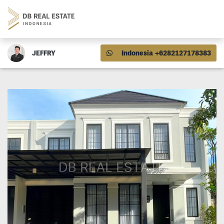
JEFFRY
Indonesia +6282127178383