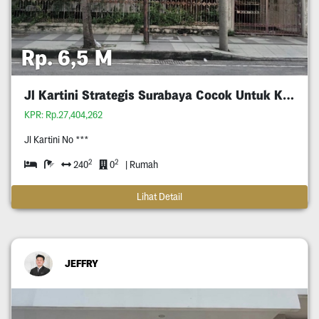
Rp. 6,5 M
Jl Kartini Strategis Surabaya Cocok Untuk Komersil
KPR: Rp.27,404,262
Jl Kartini No ***
2
2
240
0
| Rumah
Lihat Detail
JEFFRY