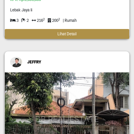
Lebak Jaya Ii
2
2
3
2
216
200
| Rumah
Lihat Detail
JEFFRY