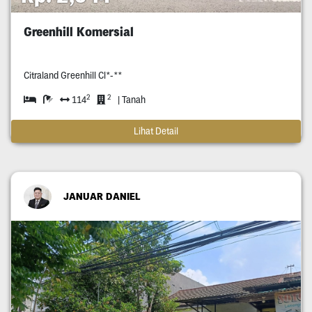
Greenhill Komersial
Citraland Greenhill Cl*-**
2
2
114
| Tanah
Lihat Detail
JANUAR DANIEL