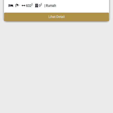
2
2
632
0
| Rumah
Lihat Detail