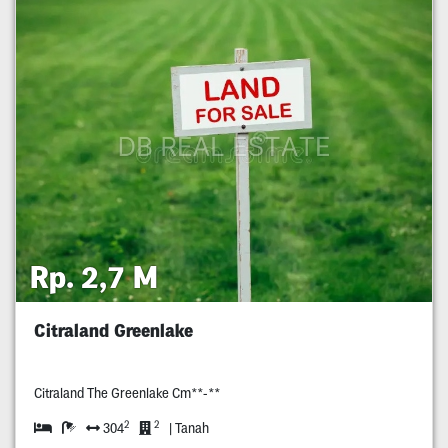
Rp. 2,7 M
Citraland Greenlake
Citraland The Greenlake Cm**-**
2
2
304
| Tanah