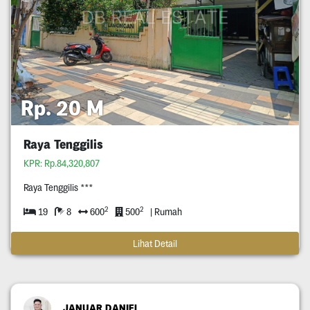
Rp. 20 M
Raya Tenggilis
KPR: Rp.84,320,807
Raya Tenggilis ***
2
2
19
8
600
500
| Rumah
Lihat Detail
JANUAR DANIEL