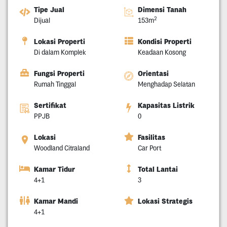
Tipe Jual
Dimensi Tanah
2
Dijual
153m
Lokasi Properti
Kondisi Properti
Di dalam Komplek
Keadaan Kosong
Fungsi Properti
Orientasi
Rumah Tinggal
Menghadap Selatan
Sertifikat
Kapasitas Listrik
PPJB
0
Lokasi
Fasilitas
Woodland Citraland
Car Port
Kamar Tidur
Total Lantai
4+1
3
Kamar Mandi
Lokasi Strategis
4+1