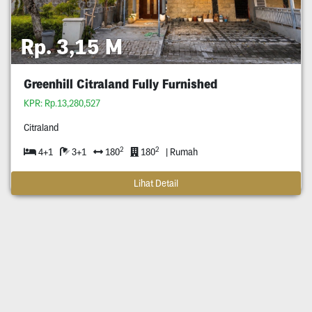
Rp. 3,15 M
Greenhill Citraland Fully Furnished
KPR: Rp.13,280,527
Citraland
2
2
4+1
3+1
180
180
| Rumah
Lihat Detail