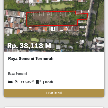
Rp. 38,118 M
Raya Sememi Termurah
Raya Sememi
2
2
6,353
| Tanah
Lihat Detail