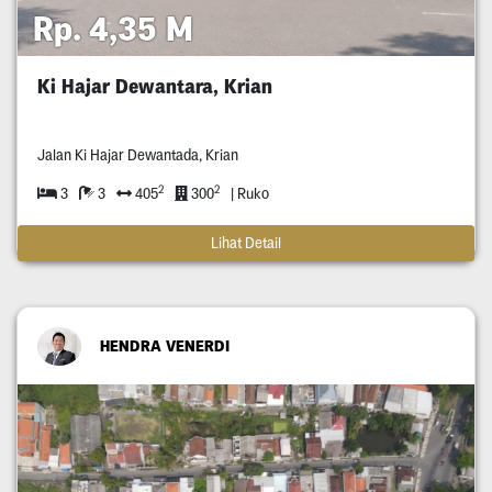
Rp. 4,35 M
Ki Hajar Dewantara, Krian
Jalan Ki Hajar Dewantada, Krian
2
2
3
3
405
300
| Ruko
Lihat Detail
HENDRA VENERDI