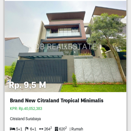
Rp. 9,5 M
Brand New Citraland Tropical Minimalis
KPR: Rp.40,052,383
Citraland Surabaya
2
2
5+1
6+1
264
620
| Rumah