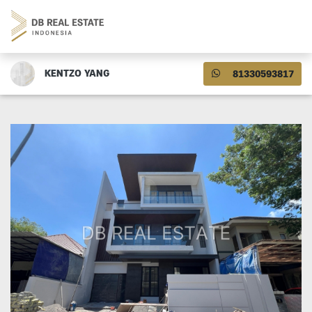
KENTZO YANG
81330593817