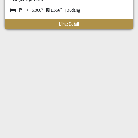
2
2
5,000
1,656
| Gudang
Lihat Detail