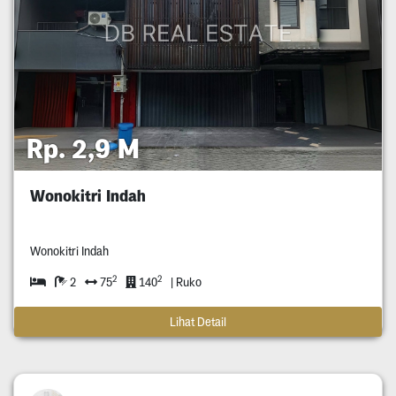
Rp. 2,9 M
Wonokitri Indah
Wonokitri Indah
2
2
2
75
140
| Ruko
Lihat Detail