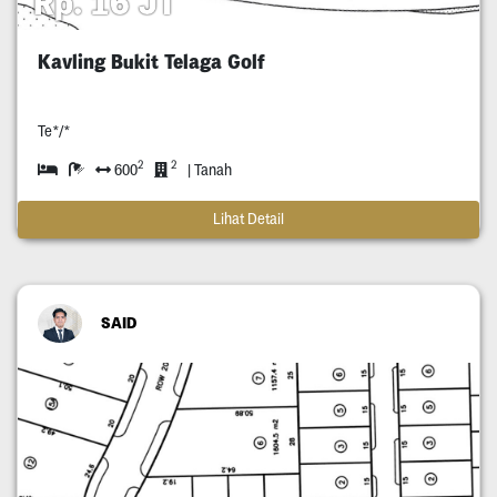
Rp. 16 JT
Kavling Bukit Telaga Golf
Te*/*
2
2
600
| Tanah
Lihat Detail
SAID