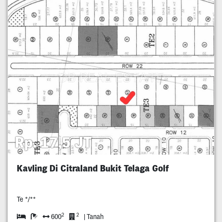
Rp. 17,5 JT
Kavling Di Citraland Bukit Telaga Golf
Te */**
2
2
600
| Tanah