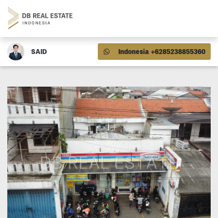
SAID
Indonesia +6285238855360