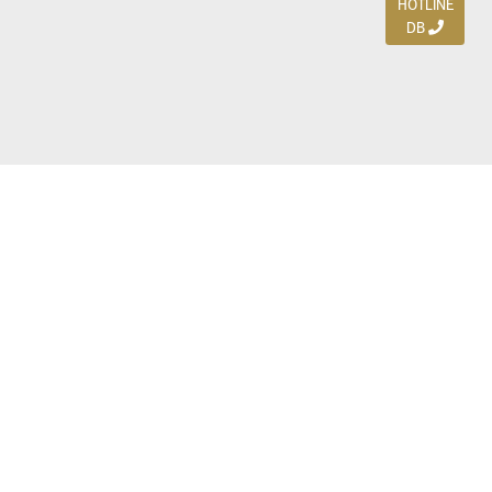
HOTLINE
DB
Jl. Dharmahusada Indah Timur 15 / Blok V 305,
Surabaya 60115
Ph. (031) 5954103
Ph. 085 111 3 9595 0
Royal Residence BS 07 / 23-25, Surabaya 60222