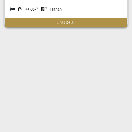
2
2
867
| Tanah
Lihat Detail