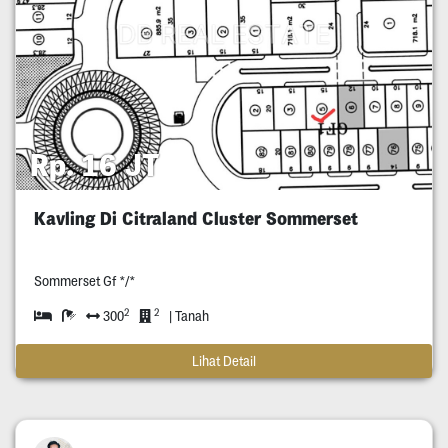
Rp. 16 JT
Kavling Di Citraland Cluster Sommerset
Sommerset Gf */*
2
2
300
| Tanah
Lihat Detail