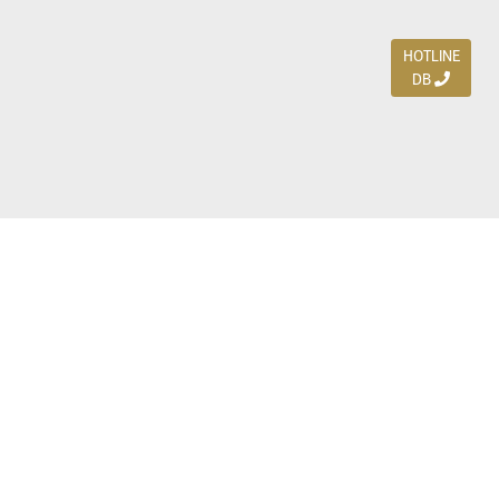
HOTLINE
DB
Jl. Dharmahusada Indah Timur 15 / Blok V 305,
Surabaya 60115
Ph. (031) 5954103
Ph. 085 111 3 9595 0