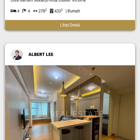
Citra Garden Sidoarjo Kota Cluster Victoria
2
2
4
4
276
432
| Rumah
Lihat Detail
ALBERT LEE