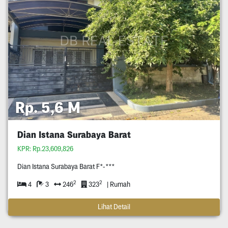
Rp. 5,6 M
Dian Istana Surabaya Barat
KPR: Rp.23,609,826
Dian Istana Surabaya Barat F*-***
2
2
4
3
246
323
| Rumah
Lihat Detail