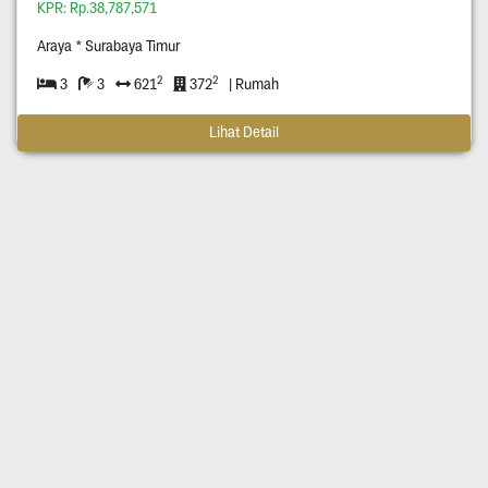
KPR: Rp.38,787,571
Araya * Surabaya Timur
2
2
3
3
621
372
| Rumah
Lihat Detail