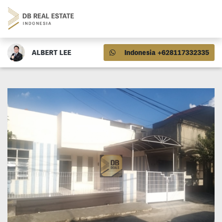
ALBERT LEE
Indonesia +628117332335