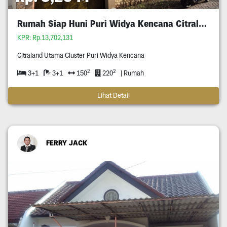
Rumah Siap Huni Puri Widya Kencana Citraland
KPR: Rp.13,702,131
Citraland Utama Cluster Puri Widya Kencana
2
2
3+1
3+1
150
220
| Rumah
Lihat Detail
FERRY JACK