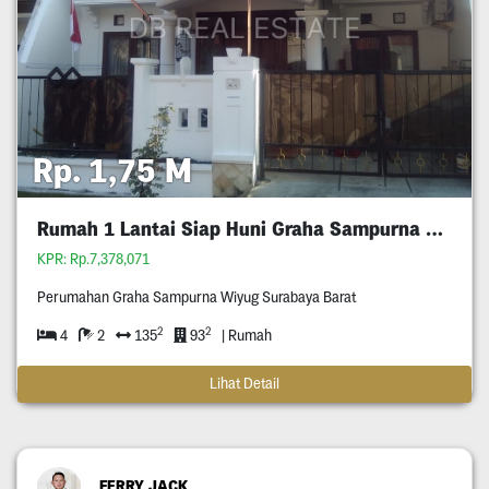
Rp. 1,75 M
Rumah 1 Lantai Siap Huni Graha Sampurna Wiyung
KPR: Rp.7,378,071
Perumahan Graha Sampurna Wiyug Surabaya Barat
2
2
4
2
135
93
| Rumah
Lihat Detail
FERRY JACK