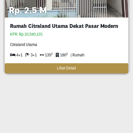
Rp. 2,5 M
Rumah Citraland Utama Dekat Pasar Modern
KPR: Rp.10,540,101
Citraland Utama
2
2
4+1
3+1
135
180
| Rumah
Lihat Detail