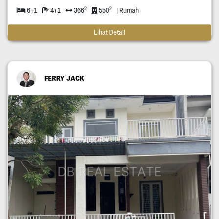
2
2
6+1
4+1
366
550
| Rumah
Lihat Detail
FERRY JACK