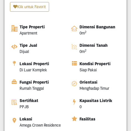
Klik untuk Favorit
Tipe Properti
Dimensi Bangunan
2
Apartment
0m
Tipe Jual
Dimensi Tanah
2
Dijual
0m
Lokasi Properti
Kondisi Properti
Di Luar Komplek
Siap Pakai
Fungsi Properti
Orientasi
Rumah Tinggal
Menghadap Timur
Sertifikat
Kapasitas Listrik
PPJB
0
Lokasi
Fasilitas
Amega Crown Residence