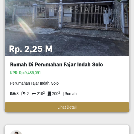
Rp. 2,25 M
Rumah Di Perumahan Fajar Indah Solo
KPR: Rp.9,486,091
Perumahan Fajar Indah, Solo
2
2
3
2
210
200
| Rumah
Lihat Detail