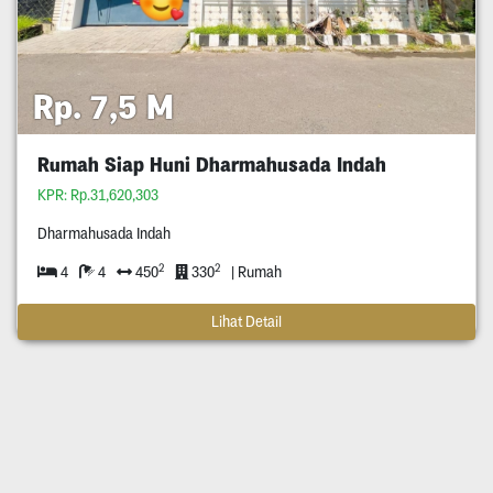
Rp. 7,5 M
Rumah Siap Huni Dharmahusada Indah
KPR: Rp.31,620,303
Dharmahusada Indah
2
2
4
4
450
330
| Rumah
Lihat Detail