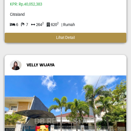
KPR: Rp.40,052,383
Citraland
2
2
6
7
264
620
| Rumah
Lihat Detail
VELLY WIJAYA