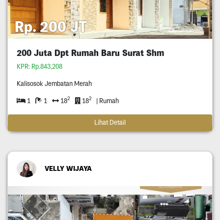
Rp. 200 JT
200 Juta Dpt Rumah Baru Surat Shm
KPR: Rp.843,208
Kalisosok Jembatan Merah
2
2
1
1
18
18
| Rumah
Lihat Detail
VELLY WIJAYA